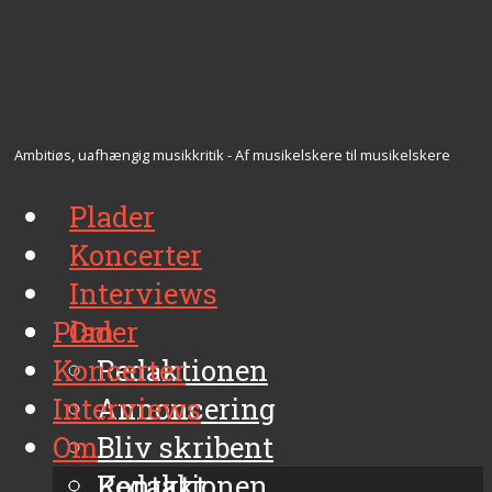
Ambitiøs, uafhængig musikkritik - Af musikelskere til musikelskere
Plader
Koncerter
Interviews
Plader
Om
Koncerter
Redaktionen
Interviews
Annoncering
Om
Bliv skribent
Kontakt
Redaktionen