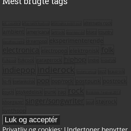
Mest brugte tags
alternativ rock
alt. country
alternativ hiphop
alternativ pop/rock
ambient
americana
blues
artrock
country
avantgarde
eksperimenterende
dreampop
dansksproget
electronica
folk
elektronisk
electropop
hiphop
garagerock
folkrock
indie
folkpop
indiefolk
indierock
indiepop
jazz
krautrock
indietronica
pop
postrock
postpunk
pop/rock
lo-fi
melankolsk
rock
psykedelisk
punk
rap
psych
Roskilde Festival 2011
singer/songwriter
støjrock
shoegazer
soul
synthpop
Privatliv og cookies: Undertoner benytter