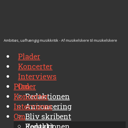
Ambitiøs, uafhængig musikkritik - Af musikelskere til musikelskere
Plader
Koncerter
Interviews
Plader
Om
Koncerter
Redaktionen
Interviews
Annoncering
Om
Bliv skribent
Kontakt
Redaktionen