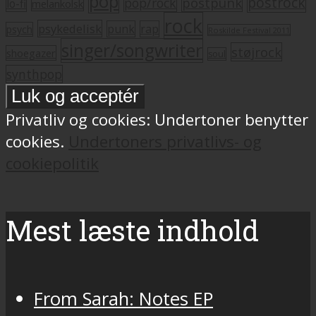
pop
postrock
postpunk
pop/rock
lo-fi
melankolsk
rock
psykedelisk
punk
rap
psych
Roskilde Festival 2011
singer/songwriter
støjrock
shoegazer
soul
synthpop
Privatliv og cookies: Undertoner benytter
cookies.
Undertoners privatlivs- og
cookiepolitik
Mest læste indhold
From Sarah: Notes EP