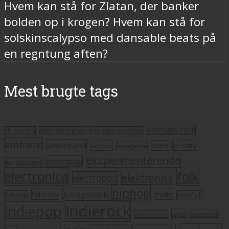
Hvem kan stå for Zlatan, der banker
bolden op i krogen? Hvem kan stå for
solskinscalypso med dansable beats på
en regntung aften?
Mest brugte tags
alternativ rock
alt. country
alternativ hiphop
alternativ pop/rock
ambient
americana
blues
artrock
country
avantgarde
eksperimenterende
dreampop
dansksproget
electronica
folk
elektronisk
electropop
hiphop
garagerock
folkrock
indie
folkpop
indiefolk
indierock
indiepop
jazz
krautrock
indietronica