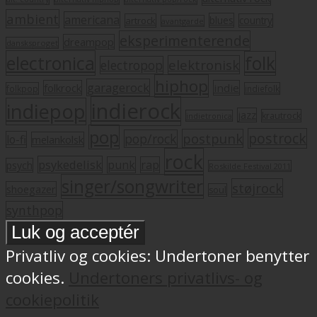
ambient
americana
blues
artrock
country
avantgarde
eksperimenterende
dreampop
dansksproget
electronica
folk
elektronisk
electropop
hiphop
garagerock
folkrock
indie
folkpop
indiefolk
indierock
indiepop
jazz
krautrock
indietronica
pop
postrock
postpunk
pop/rock
lo-fi
melankolsk
rock
psykedelisk
punk
rap
psych
Roskilde Festival 2011
singer/songwriter
støjrock
shoegazer
soul
synthpop
Privatliv og cookies: Undertoner benytter
cookies.
Undertoners privatlivs- og
cookiepolitik