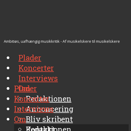
Ambitiøs, uafhængig musikkritik - Af musikelskere til musikelskere
Plader
Koncerter
Interviews
Plader
Om
Koncerter
Redaktionen
Interviews
Annoncering
Om
Bliv skribent
Kontakt
Redaktionen