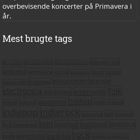
overbevisende koncerter på Primavera i
år.
Mest brugte tags
alternativ rock
alt. country
alternativ hiphop
alternativ pop/rock
ambient
americana
blues
artrock
country
avantgarde
eksperimenterende
dreampop
dansksproget
electronica
folk
elektronisk
electropop
hiphop
garagerock
folkrock
indie
folkpop
indiefolk
indierock
indiepop
jazz
krautrock
indietronica
pop
postrock
postpunk
pop/rock
lo-fi
melankolsk
rock
psykedelisk
punk
rap
psych
Roskilde Festival 2011