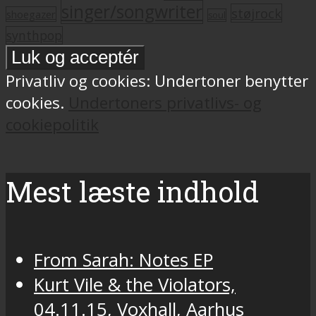
singer/songwriter
støjrock
shoegazer
soul
synthpop
Privatliv og cookies: Undertoner benytter
cookies.
Undertoners privatlivs- og
cookiepolitik
Mest læste indhold
From Sarah: Notes EP
Kurt Vile & the Violators,
04.11.15, Voxhall, Aarhus