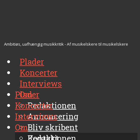
Ambitiøs, uafhængig musikkritik - Af musikelskere til musikelskere
Plader
Koncerter
Interviews
Plader
Om
Koncerter
Redaktionen
Interviews
Annoncering
Om
Bliv skribent
Kontakt
Redaktionen