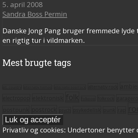
5. april 2008
Sandra Boss Permin
Danske Jong Pang bruger fremmede lyde ti
en rigtig tur i vildmarken.
Mest brugte tags
ambie
alternativ rock
alt. country
alternativ hiphop
alternativ pop/rock
folk
elektronisk
electropop
garager
folkrock
folkpop
ro
postrock
postpunk
psykedelisk
punk
rap
psych
Privatliv og cookies: Undertoner benytter