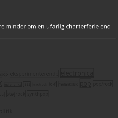
e minder om en ufarlig charterferie end
electronica
eksperimenterende
mpop
k
pop
pop/rock
lo-fi
melankolsk
jazz
krautrock
indietronica
støjrock
synthpop
oul
litik