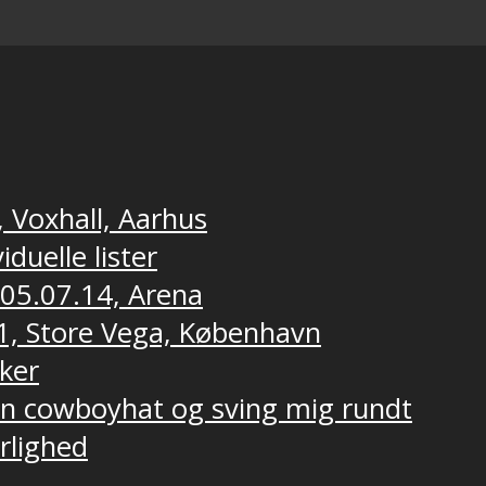
, Voxhall, Aarhus
duelle lister
 05.07.14, Arena
1, Store Vega, København
ker
 en cowboyhat og sving mig rundt
ærlighed