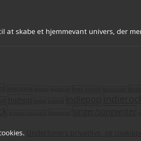
l at skabe et hjemmevant univers, der mer
nt
americana
drea
blues
artrock
country
avantgarde
dansksproget
indieroc
indiepop
hiphop
ock
indie
indiefolk
ck
singer/songwriter
shoegazer
s
Roskilde Festival 2011
 cookies.
Undertoners privatlivs- og cookiepo