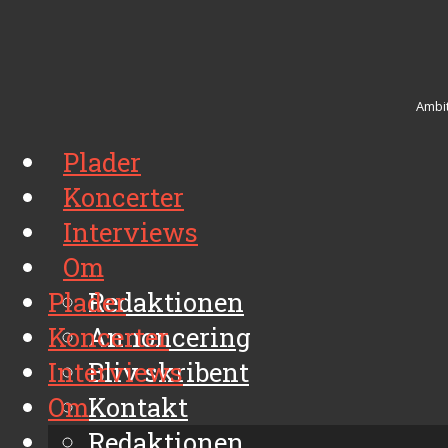
Ambit
Plader
Koncerter
Interviews
Om
Plader
Redaktionen
Koncerter
Annoncering
Interviews
Bliv skribent
Om
Kontakt
Arkiv
Redaktionen