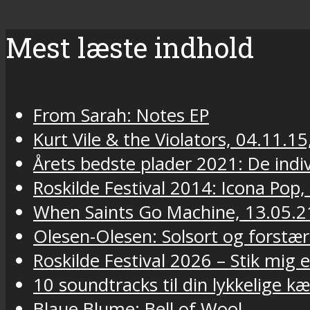
Mest læste indhold
From Sarah: Notes EP
Kurt Vile & the Violators, 04.11.15
Årets bedste plader 2021: De indivi
Roskilde Festival 2014: Icona Pop,
When Saints Go Machine, 13.05.2
Olesen-Olesen: Solsort og forstær
Roskilde Festival 2026 – Stik mig
10 soundtracks til din lykkelige k
Blaue Blume: Bell of Wool