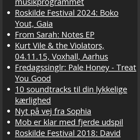
musikprogrammet
Roskilde Festival 2024: Boko
Yout, Gaia
From Sarah: Notes EP
Kurt Vile & the Violators,
04.11.15, Voxhall, Aarhus
Fredagssinglr: Pale Honey - Treat
You Good
10 soundtracks til din lykkelige
kærlighed
Nyt på vej fra Sophia
Mob er klar med fjerde udspil
Roskilde Festival 2018: David