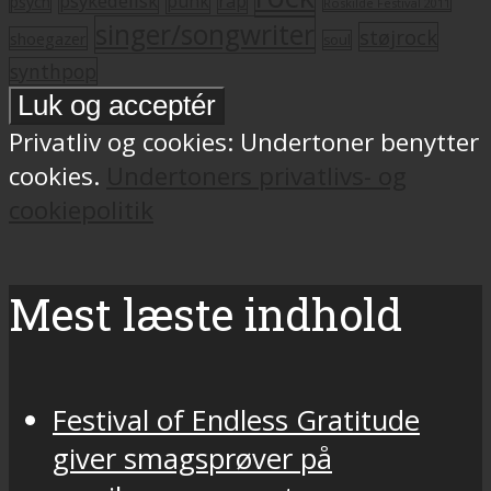
psykedelisk
punk
rap
psych
Roskilde Festival 2011
singer/songwriter
støjrock
shoegazer
soul
synthpop
Privatliv og cookies: Undertoner benytter
cookies.
Undertoners privatlivs- og
cookiepolitik
Mest læste indhold
Festival of Endless Gratitude
giver smagsprøver på