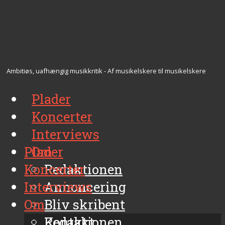
Ambitiøs, uafhængig musikkritik - Af musikelskere til musikelskere
Plader
Koncerter
Interviews
Plader
Om
Koncerter
Redaktionen
Interviews
Annoncering
Om
Bliv skribent
Kontakt
Redaktionen