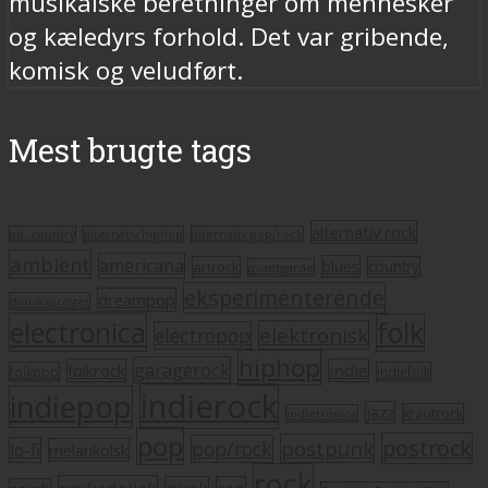
musikalske beretninger om mennesker
og kæledyrs forhold. Det var gribende,
komisk og veludført.
Mest brugte tags
alternativ rock
alt. country
alternativ hiphop
alternativ pop/rock
ambient
americana
blues
artrock
country
avantgarde
eksperimenterende
dreampop
dansksproget
electronica
folk
elektronisk
electropop
hiphop
garagerock
folkrock
indie
folkpop
indiefolk
indierock
indiepop
jazz
krautrock
indietronica
pop
postrock
postpunk
pop/rock
lo-fi
melankolsk
rock