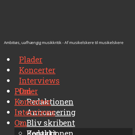
Ambitiøs, uafhængig musikkritik - Af musikelskere til musikelskere
Plader
Koncerter
Interviews
Plader
Om
Koncerter
Redaktionen
Interviews
Annoncering
Om
Bliv skribent
Kontakt
Redaktionen