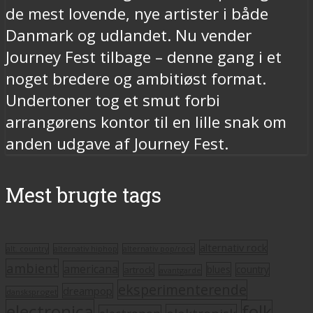
de mest lovende, nye artister i både
Danmark og udlandet. Nu vender
Journey Fest tilbage – denne gang i et
noget bredere og ambitiøst format.
Undertoner tog et smut forbi
arrangørens kontor til en lille snak om
anden udgave af Journey Fest.
Mest brugte tags
alternativ rock
alt. country
alternativ hiphop
alternativ pop/rock
ambient
americana
blues
artrock
country
avantgarde
eksperimenterende
dreampop
dansksproget
electronica
folk