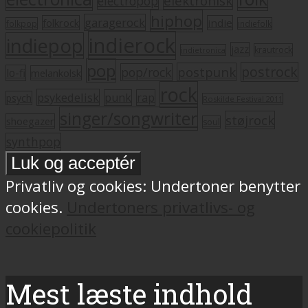
elektronisk
electropop
hiphop
garagerock
folkrock
indie
folkpop
indiefolk
indierock
indiepop
jazz
krautrock
indietronica
pop
postrock
postpunk
pop/rock
lo-fi
melankolsk
rock
psykedelisk
punk
rap
psych
Roskilde Festival 2011
singer/songwriter
støjrock
shoegazer
soul
synthpop
Privatliv og cookies: Undertoner benytter
cookies.
Undertoners privatlivs- og
cookiepolitik
Mest læste indhold