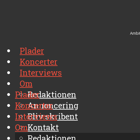
Ambit
Plader
Koncerter
Interviews
Om
Plader
Redaktionen
Koncerter
Annoncering
Interviews
Bliv skribent
Om
Kontakt
Arkiv
Redaktionen