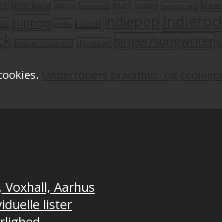
nt
americana
drea
blues
artrock
country
avantgarde
dansksproget
indieroc
indiepop
hiphop
ock
indie
indiefolk
ck
singer/songwriter
shoegazer
s
Roskilde Festival 2011
 cookies.
Undertoners privatlivs- og cookiepo
, Voxhall, Aarhus
duelle lister
ærlighed