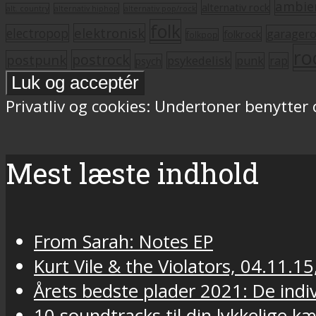
ambie
alternativ rock
alt. country
alternativ hiphop
alternativ pop/rock
folk
elektronisk
electropop
garager
folkrock
folkpop
ro
postrock
postpunk
psykedelisk
punk
rap
psych
Privatliv og cookies: Undertoner benytter
Mest læste indhold
From Sarah: Notes EP
Kurt Vile & the Violators, 04.11.15
Årets bedste plader 2021: De indivi
10 soundtracks til din lykkelige k