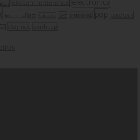
electronica
eksperimenterende
mpop
k
pop
pop/rock
lo-fi
melankolsk
jazz
krautrock
indietronica
støjrock
synthpop
oul
litik