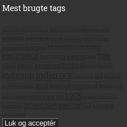
Mest brugte tags
alternativ rock
alt. country
alternativ hiphop
alternativ pop/rock
ambient
americana
blues
artrock
country
avantgarde
eksperimenterende
dreampop
dansksproget
electronica
folk
elektronisk
electropop
hiphop
garagerock
folkrock
indie
folkpop
indiefolk
indierock
indiepop
jazz
krautrock
indietronica
pop
postrock
postpunk
pop/rock
lo-fi
melankolsk
rock
psykedelisk
punk
rap
psych
Roskilde Festival 2011
singer/songwriter
støjrock
shoegazer
soul
synthpop