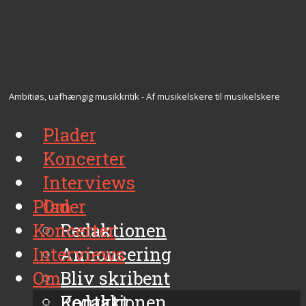
Ambitiøs, uafhængig musikkritik - Af musikelskere til musikelskere
Plader
Koncerter
Interviews
Plader
Om
Koncerter
Redaktionen
Interviews
Annoncering
Om
Bliv skribent
Kontakt
Redaktionen