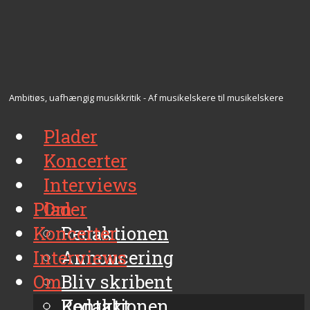
Ambitiøs, uafhængig musikkritik - Af musikelskere til musikelskere
Plader
Koncerter
Interviews
Plader
Om
Koncerter
Redaktionen
Interviews
Annoncering
Om
Bliv skribent
Kontakt
Redaktionen