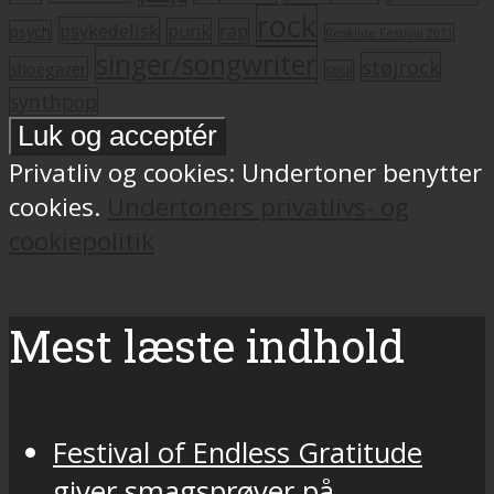
rock
psykedelisk
punk
rap
psych
Roskilde Festival 2011
singer/songwriter
støjrock
shoegazer
soul
synthpop
Privatliv og cookies: Undertoner benytter
cookies.
Undertoners privatlivs- og
cookiepolitik
Mest læste indhold
Festival of Endless Gratitude
giver smagsprøver på