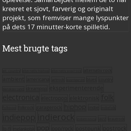
kreeret et sjovt, farverig og originalt
projekt, som fremviser mange lyspunkter
på dets 17 minutter-korte spilletid.
Mest brugte tags
alternativ rock
alt. country
alternativ hiphop
alternativ pop/rock
ambient
americana
blues
artrock
country
avantgarde
eksperimenterende
dreampop
dansksproget
electronica
folk
elektronisk
electropop
hiphop
garagerock
folkrock
indie
folkpop
indiefolk
indierock
indiepop
jazz
krautrock
indietronica
pop
postrock
postpunk
pop/rock
lo-fi
melankolsk