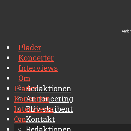
Ambit
Plader
Koncerter
Interviews
Om
Plader
Redaktionen
Koncerter
Annoncering
Interviews
Bliv skribent
Om
Kontakt
Arkiv
Redaktionen