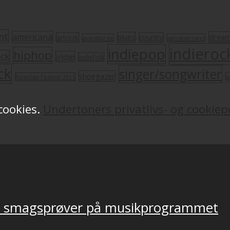
nt
americana
drea
blues
artrock
country
avantgarde
dansksproget
indieroc
indiepop
hiphop
ock
indie
indiefolk
ck
singer/songwriter
shoegazer
s
Roskilde Festival 2011
 cookies.
Undertoners privatlivs- og cookiepo
ver smagsprøver på musikprogrammet