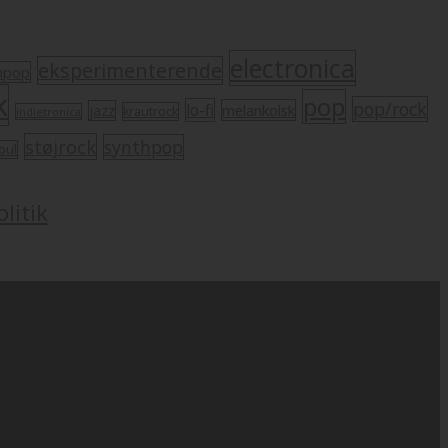
electronica
eksperimenterende
mpop
k
pop
pop/rock
lo-fi
melankolsk
jazz
krautrock
indietronica
støjrock
synthpop
oul
litik