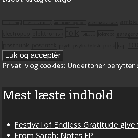
ambie
alternativ rock
alt. country
alternativ hiphop
alternativ pop/rock
folk
elektronisk
electropop
garager
folkrock
folkpop
ro
postrock
postpunk
psykedelisk
punk
rap
psych
Privatliv og cookies: Undertoner benytter
Mest læste indhold
Festival of Endless Gratitude gi
From Sarah: Notes EP