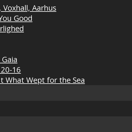
, Voxhall, Aarhus
t You Good
ærlighed
, Gaia
 20-16
t What Wept for the Sea