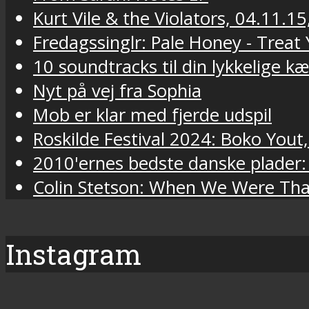
Kurt Vile & the Violators, 04.11.15
Fredagssinglr: Pale Honey - Trea
10 soundtracks til din lykkelige k
Nyt på vej fra Sophia
Mob er klar med fjerde udspil
Roskilde Festival 2024: Boko Yout
2010'ernes bedste danske plader:
Colin Stetson: When We Were Tha
Instagram