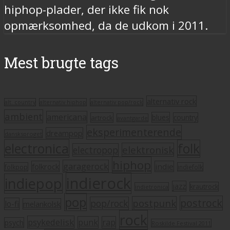
hiphop-plader, der ikke fik nok
opmærksomhed, da de udkom i 2011.
Mest brugte tags
alternativ rock
alt. country
alternativ hiphop
alternativ pop/rock
ambient
americana
blues
artrock
country
avantgarde
eksperimenterende
dreampop
dansksproget
electronica
folk
elektronisk
electropop
hiphop
garagerock
folkrock
indie
folkpop
indiefolk
indierock
indiepop
jazz
krautrock
indietronica
pop
postrock
postpunk
pop/rock
lo-fi
melankolsk
rock
psykedelisk
punk
rap
psych
Roskilde Festival 2011