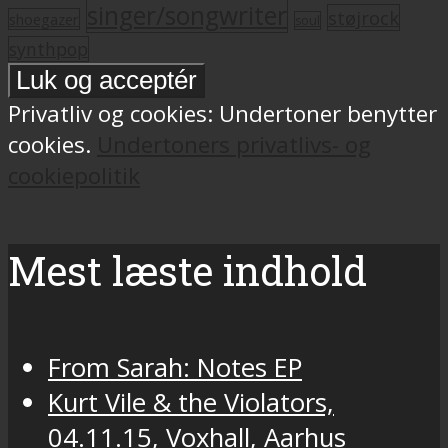
singer/songwriter
støjrock
shoegazer
soul
synthpop
Privatliv og cookies: Undertoner benytter
cookies.
Undertoners privatlivs- og
cookiepolitik
Mest læste indhold
From Sarah: Notes EP
Kurt Vile & the Violators,
04.11.15, Voxhall, Aarhus