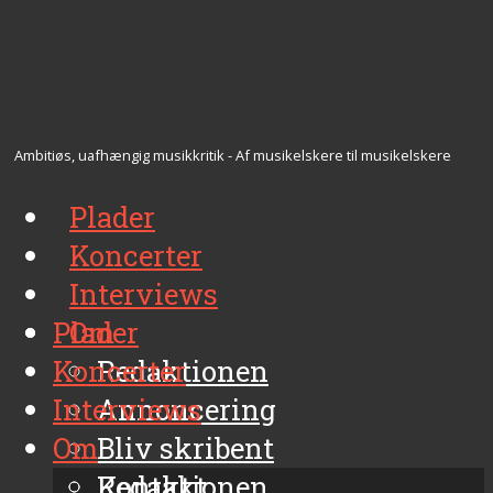
Ambitiøs, uafhængig musikkritik - Af musikelskere til musikelskere
Plader
Koncerter
Interviews
Plader
Om
Koncerter
Redaktionen
Interviews
Annoncering
Om
Bliv skribent
Kontakt
Redaktionen