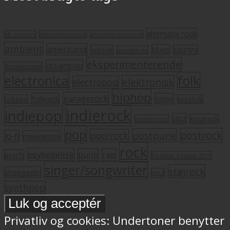
alternativ rock
alt. country
alternativ hiphop
alternativ pop/rock
ambient
americana
blues
artrock
country
avantgarde
eksperimenterende
dreampop
dansksproget
electronica
folk
elektronisk
electropop
hiphop
garagerock
folkrock
indie
folkpop
indiefolk
indierock
indiepop
jazz
krautrock
indietronica
pop
postrock
postpunk
pop/rock
lo-fi
melankolsk
rock
psykedelisk
punk
rap
psych
Roskilde Festival 2011
singer/songwriter
støjrock
shoegazer
soul
synthpop
Privatliv og cookies: Undertoner benytter