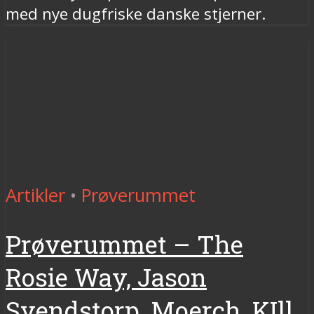
med nye dugfriske danske stjerner.
Artikler
•
Prøverummet
Prøverummet – The
Rosie Way, Jason
Svendstorp, Moerch, KIll