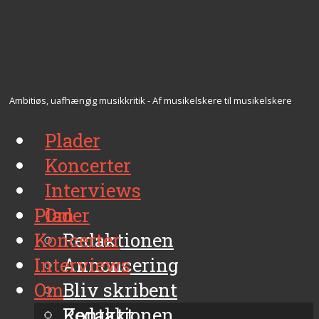
Ambitiøs, uafhængig musikkritik - Af musikelskere til musikelskere
Plader
Koncerter
Interviews
Plader
Om
Koncerter
Redaktionen
Interviews
Annoncering
Om
Bliv skribent
Kontakt
Redaktionen