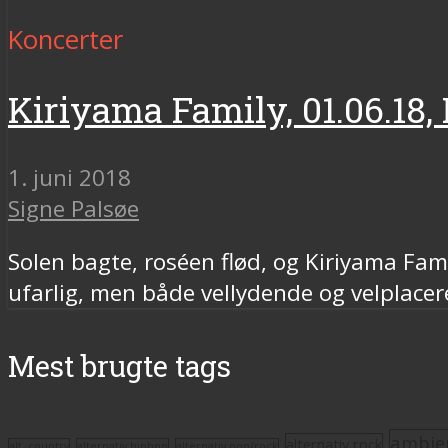
Koncerter
Kiriyama Family, 01.06.18
1. juni 2018
Signe Palsøe
Solen bagte, roséen flød, og Kiriyama Fa
ufarlig, men både vellydende og velplacer
Mest brugte tags
ambie
alternativ rock
alt. country
alternativ hiphop
alternativ pop/rock