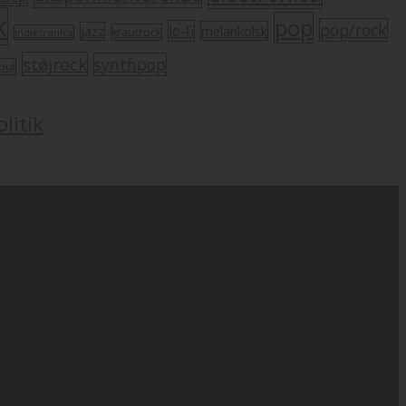
k
pop
pop/rock
lo-fi
melankolsk
jazz
krautrock
indietronica
støjrock
synthpop
oul
litik