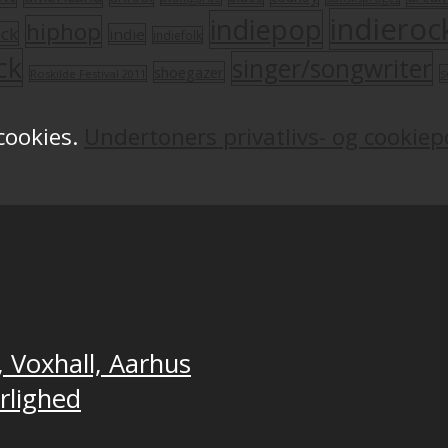
indieroc
indiepop
hiphop
ock
indie
indiefolk
ck
singer/songwriter
shoegazer
s
Roskilde Festival 2011
 cookies.
Undertoners privatlivs- og cookiepo
, Voxhall, Aarhus
ærlighed