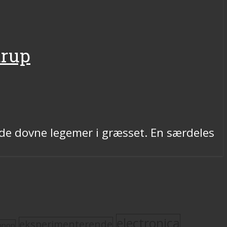
drup
 de dovne legemer i græsset. En særdeles
electronica
eksperimenterende
mpop