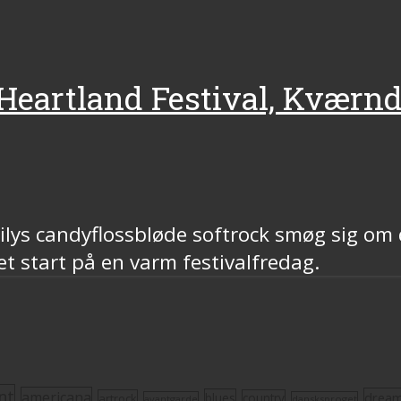
, Heartland Festival, Kværn
milys candyflossbløde softrock smøg sig om
et start på en varm festivalfredag.
nt
americana
drea
blues
artrock
country
avantgarde
dansksproget