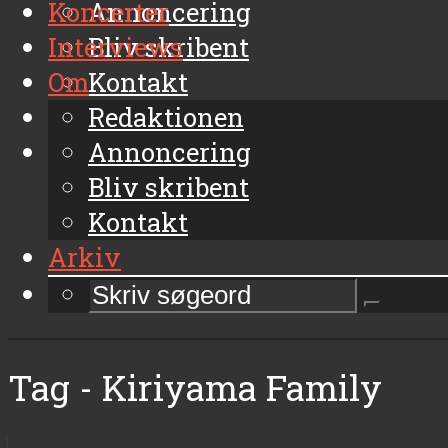
Koncerter
Annoncering
Interviews
Bliv skribent
Om
Kontakt
Arkiv
Redaktionen
Annoncering
Bliv skribent
Kontakt
Arkiv
Tag - Kiriyama Family