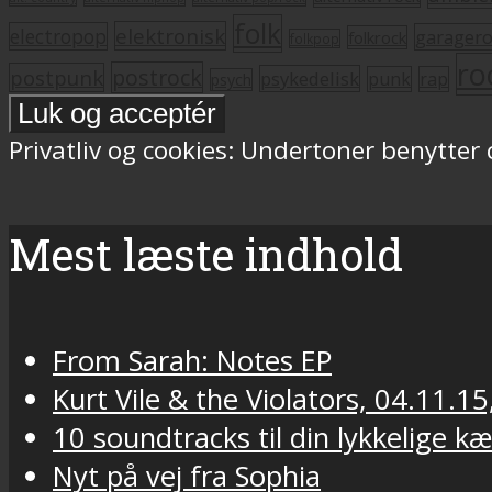
folk
elektronisk
electropop
garager
folkrock
folkpop
ro
postrock
postpunk
psykedelisk
punk
rap
psych
Privatliv og cookies: Undertoner benytter
Mest læste indhold
From Sarah: Notes EP
Kurt Vile & the Violators, 04.11.15
10 soundtracks til din lykkelige k
Nyt på vej fra Sophia