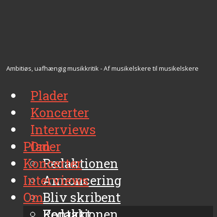
Ambitiøs, uafhængig musikkritik - Af musikelskere til musikelskere
Plader
Koncerter
Interviews
Plader
Om
Koncerter
Redaktionen
Interviews
Annoncering
Om
Bliv skribent
Kontakt
Redaktionen