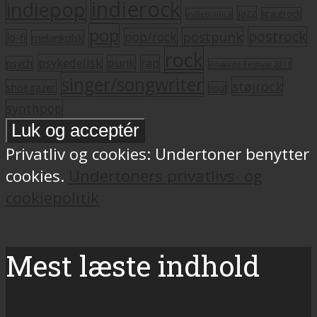
indierock
indiepop
jazz
krautrock
indietronica
pop
postrock
postpunk
pop/rock
lo-fi
melankolsk
rock
psykedelisk
punk
rap
psych
Roskilde Festival 2011
singer/songwriter
støjrock
shoegazer
soul
synthpop
Privatliv og cookies: Undertoner benytter
cookies.
Undertoners privatlivs- og
cookiepolitik
Mest læste indhold