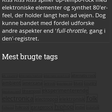
elektroniske elementer og synthet 80'er-
feel, der holder langt hen ad vejen. Dog
kunne bandet med fordel udforske
andre aspekter end '
full-throttle
, gang i
den'-registret.
Mest brugte tags
alternativ rock
alt. country
alternativ hiphop
alternativ pop/rock
ambient
americana
blues
artrock
country
avantgarde
eksperimenterende
dreampop
dansksproget
electronica
folk
elektronisk
electropop
hiphop
garagerock
folkrock
indie
folkpop
indiefolk