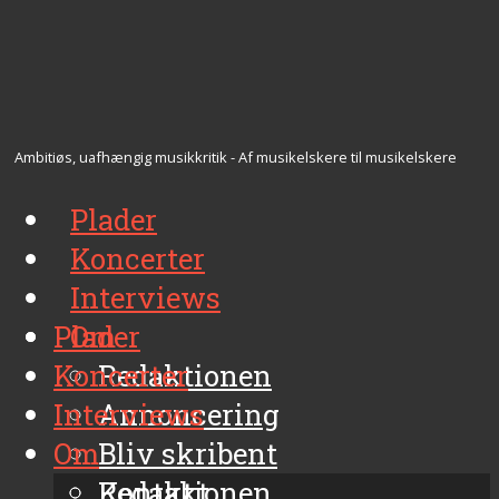
Ambitiøs, uafhængig musikkritik - Af musikelskere til musikelskere
Plader
Koncerter
Interviews
Plader
Om
Koncerter
Redaktionen
Interviews
Annoncering
Om
Bliv skribent
Kontakt
Redaktionen