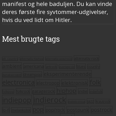
manifest og hele baduljen. Du kan vinde
deres første fire syvtommer-udgivelser,
hvis du ved lidt om Hitler.
Mest brugte tags
alternativ rock
alt. country
alternativ hiphop
alternativ pop/rock
ambient
americana
blues
artrock
country
avantgarde
eksperimenterende
dreampop
dansksproget
electronica
folk
elektronisk
electropop
hiphop
garagerock
folkrock
indie
folkpop
indiefolk
indierock
indiepop
jazz
krautrock
indietronica
pop
postrock
postpunk
pop/rock
lo-fi
melankolsk