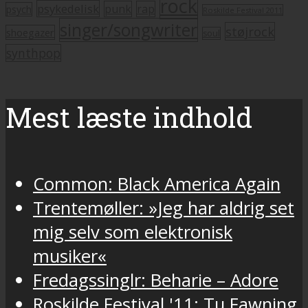
rock
psykedelisk
punk
rap
psych
Roskilde Festival 2011
singer/songwriter
støjrock
shoegazer
soul
synthpop
Mest læste indhold
Common: Black America Again
Trentemøller: »Jeg har aldrig set
mig selv som elektronisk
musiker«
Fredagssinglr: Beharie – Adore
Roskilde Festival '11: Tu Fawning,