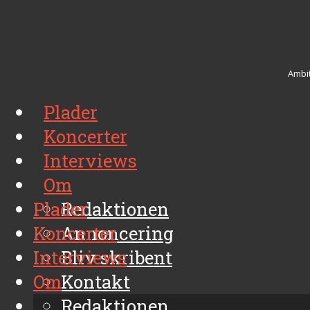
Ambit
Plader
Koncerter
Interviews
Om
Plader
Redaktionen
Koncerter
Annoncering
Interviews
Bliv skribent
Om
Kontakt
Arkiv
Redaktionen