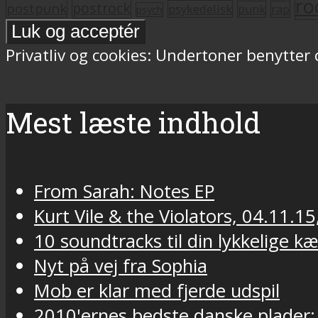
ro
postrock
postpunk
psykedelisk
punk
rap
psych
Privatliv og cookies: Undertoner benytter
Mest læste indhold
From Sarah: Notes EP
Kurt Vile & the Violators, 04.11.15
10 soundtracks til din lykkelige k
Nyt på vej fra Sophia
Mob er klar med fjerde udspil
2010'ernes bedste danske plader: