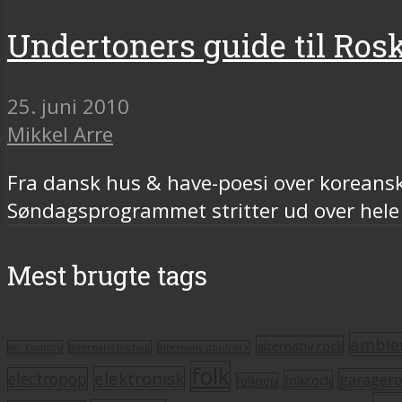
Undertoners guide til Rosk
25. juni 2010
Mikkel Arre
Fra dansk hus & have-poesi over koreans
Søndagsprogrammet stritter ud over hele
Mest brugte tags
ambie
alternativ rock
alt. country
alternativ hiphop
alternativ pop/rock
folk
elektronisk
electropop
garager
folkrock
folkpop