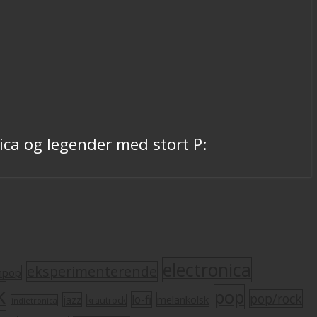
ca og legender med stort P:
electronica
eksperimenterende
mpop
k
pop
pop/rock
lo-fi
melankolsk
jazz
krautrock
indietronica