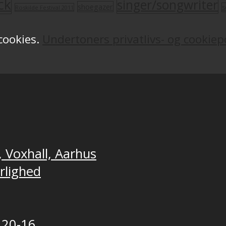
ck
singer/songwriter
shoegazer
s
Roskilde Festival 2011
 cookies.
Undertoners privatlivs- og cookiepo
, Voxhall, Aarhus
ærlighed
 20-16