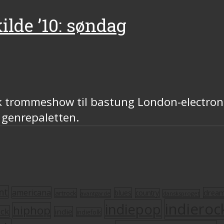
ilde ’10: søndag
k trommeshow til bastung London-electroni
 genrepaletten.
nt
americana
drea
blues
artrock
country
avantgarde
dansksproget
indieroc
indiepop
hiphop
ock
indie
indiefolk