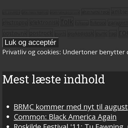
ambie
alternativ rock
alt. country
alternativ hiphop
alternativ pop/rock
folk
elektronisk
electropop
garager
folkrock
folkpop
ro
postrock
postpunk
psykedelisk
punk
rap
psych
Privatliv og cookies: Undertoner benytter
Mest læste indhold
BRMC kommer med nyt til august
Common: Black America Again
Roskilde Festival '11: Tu Fawning,