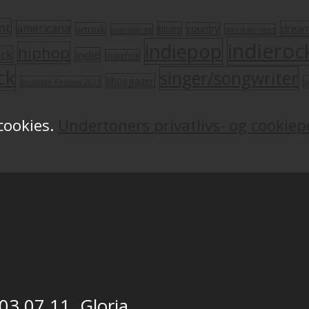
nt
americana
drea
blues
artrock
country
avantgarde
dansksproget
indieroc
indiepop
hiphop
ock
indie
indiefolk
ck
singer/songwriter
shoegazer
s
Roskilde Festival 2011
 cookies.
Undertoners privatlivs- og cookiepo
 03.07.11, Gloria