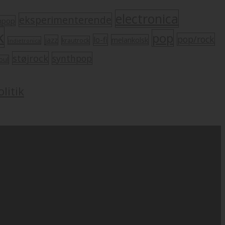
electronica
eksperimenterende
mpop
k
pop
pop/rock
lo-fi
melankolsk
jazz
krautrock
indietronica
støjrock
synthpop
oul
litik