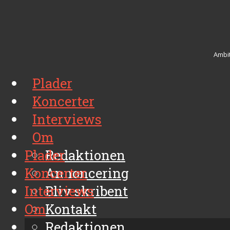
Ambit
Plader
Koncerter
Interviews
Om
Plader
Redaktionen
Koncerter
Annoncering
Interviews
Bliv skribent
Om
Kontakt
Arkiv
Redaktionen