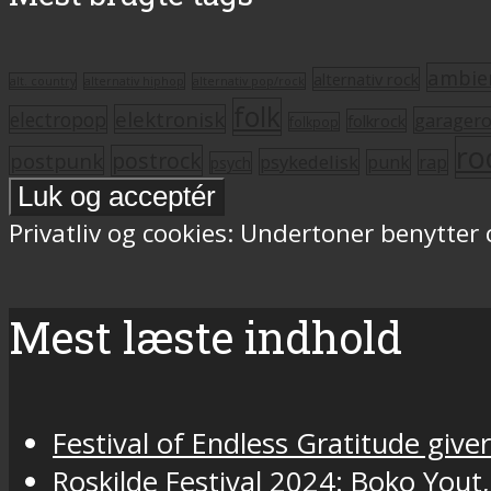
ambie
alternativ rock
alt. country
alternativ hiphop
alternativ pop/rock
folk
elektronisk
electropop
garager
folkrock
folkpop
ro
postrock
postpunk
psykedelisk
punk
rap
psych
Privatliv og cookies: Undertoner benytter
Mest læste indhold
Festival of Endless Gratitude gi
Roskilde Festival 2024: Boko Yout