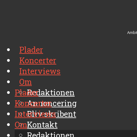
Ambit
Plader
Koncerter
Interviews
Om
Plader
Redaktionen
Koncerter
Annoncering
Interviews
Bliv skribent
Om
Kontakt
Arkiv
Redaktionen