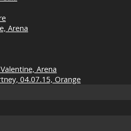
re
ne, Arena
 Valentine, Arena
rtney, 04.07.15, Orange