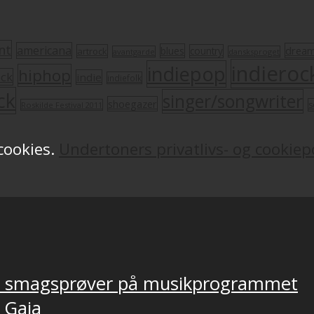
nt
americana
drea
blues
artrock
country
avantgarde
dansksproget
indieroc
indiepop
hiphop
ock
indie
indiefolk
ck
singer/songwriter
shoegazer
s
Roskilde Festival 2011
 cookies.
Undertoners privatlivs- og cookiepo
ver smagsprøver på musikprogrammet
, Gaia