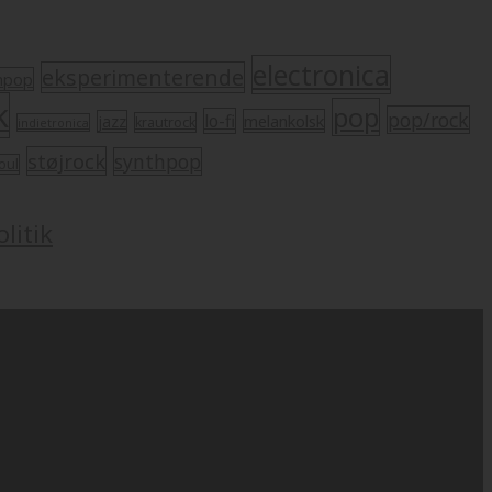
electronica
eksperimenterende
mpop
k
pop
pop/rock
lo-fi
melankolsk
jazz
krautrock
indietronica
støjrock
synthpop
oul
litik