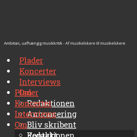
Ambitiøs, uafhængig musikkritik - Af musikelskere til musikelskere
Plader
Koncerter
Interviews
Plader
Om
Koncerter
Redaktionen
Interviews
Annoncering
Om
Bliv skribent
Kontakt
Redaktionen