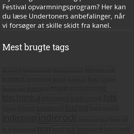
Festival opvarmningsprogram? Her kan
du læse Undertoners anbefalinger, når
vi forsøger at skille skidt fra kanel.
Mest brugte tags
alternativ rock
alt. country
alternativ hiphop
alternativ pop/rock
ambient
americana
blues
artrock
country
avantgarde
eksperimenterende
dreampop
dansksproget
electronica
folk
elektronisk
electropop
hiphop
garagerock
folkrock
indie
folkpop
indiefolk
indierock
indiepop
jazz
krautrock
indietronica
pop
postrock
postpunk
pop/rock
lo-fi
melankolsk