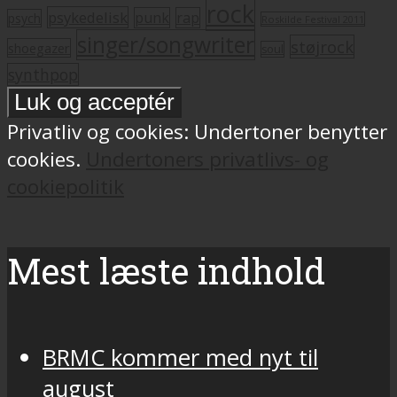
rock
psykedelisk
punk
rap
psych
Roskilde Festival 2011
singer/songwriter
støjrock
shoegazer
soul
synthpop
Privatliv og cookies: Undertoner benytter
cookies.
Undertoners privatlivs- og
cookiepolitik
Mest læste indhold
BRMC kommer med nyt til
august