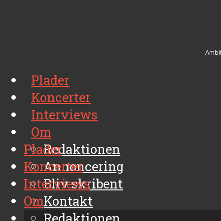
Ambit
Plader
Koncerter
Interviews
Om
Plader
Redaktionen
Koncerter
Annoncering
Interviews
Bliv skribent
Om
Kontakt
Arkiv
Redaktionen