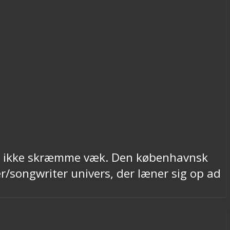
d jer ikke skræmme væk. Den københavnsk
er/songwriter univers, der læner sig op ad