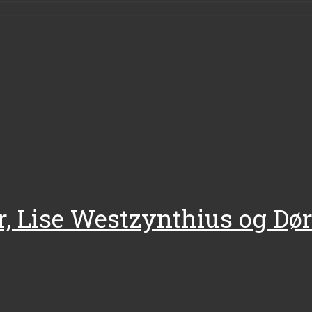
 Lise Westzynthius og Dør 