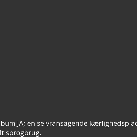
lbum JA; en selvransagende kærlighedsplade
lt sprogbrug.