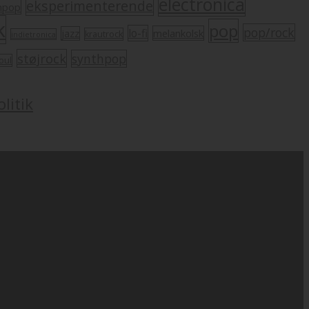
electronica
eksperimenterende
mpop
k
pop
pop/rock
lo-fi
melankolsk
jazz
krautrock
indietronica
støjrock
synthpop
oul
litik