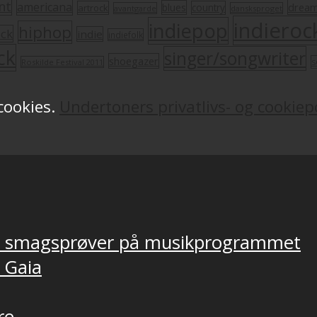
nt
americana
drea
blues
artrock
country
avantgarde
dansksproget
indieroc
indiepop
hiphop
ock
indie
indiefolk
ck
singer/songwriter
shoegazer
s
Roskilde Festival 2011
 cookies.
Undertoners privatlivs- og cookiepo
ver smagsprøver på musikprogrammet
, Gaia
re