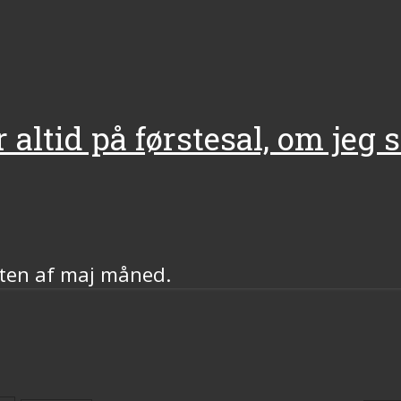
 altid på førstesal, om jeg s
sten af maj måned.