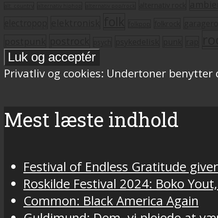
ambie
alternativ rock
alt. country
alternativ hiphop
alternativ pop/rock
folk
elektronisk
electropop
garager
folkrock
folkpop
ro
postrock
postpunk
psykedelisk
punk
rap
psych
Privatliv og cookies: Undertoner benytter
Mest læste indhold
Festival of Endless Gratitude gi
Roskilde Festival 2024: Boko Yout
Common: Black America Again
Guldimund: Dem, vi plejede at væ