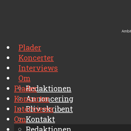
Ambit
Plader
Koncerter
Interviews
Om
Plader
Redaktionen
Koncerter
Annoncering
Interviews
Bliv skribent
Om
Kontakt
Arkiv
Redaktionen