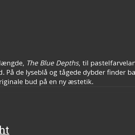
dlængde,
The Blue Depths
, til pastelfarvel
ld. På de lyseblå og tågede dybder finder 
iginale bud på en ny æstetik.
ht