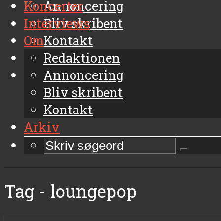
Koncerter
Annoncering
Interviews
Bliv skribent
Om
Kontakt
Arkiv
Redaktionen
Annoncering
Bliv skribent
Kontakt
Arkiv
Tag - loungepop