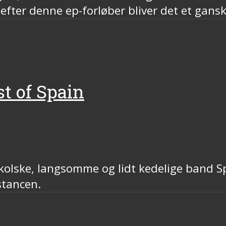
ter denne ep-forløber bliver det et gans
st of Spain
ske, langsomme og lidt kedelige band Spain
stancen.