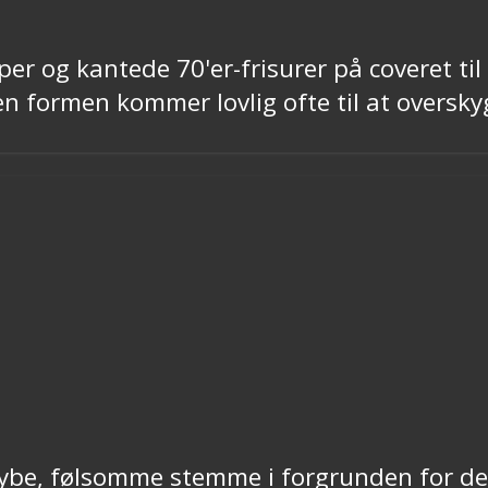
yper og kantede 70'er-frisurer på coveret t
en formen kommer lovlig ofte til at oversk
be, følsomme stemme i forgrunden for det 