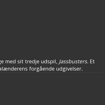
e med sit tredje udspil,
Jassbusters
. Et
ealænderens forgående udgivelser.