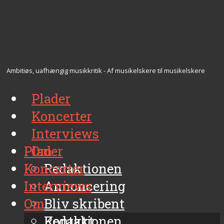
Ambitiøs, uafhængig musikkritik - Af musikelskere til musikelskere
Plader
Koncerter
Interviews
Plader
Om
Koncerter
Redaktionen
Interviews
Annoncering
Om
Bliv skribent
Kontakt
Redaktionen