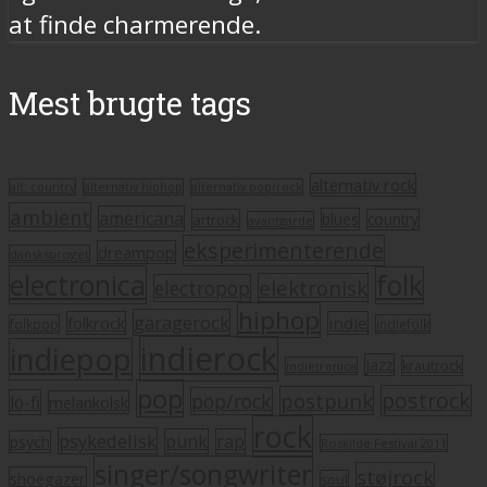
at finde charmerende.
Mest brugte tags
alternativ rock
alt. country
alternativ hiphop
alternativ pop/rock
ambient
americana
blues
artrock
country
avantgarde
eksperimenterende
dreampop
dansksproget
electronica
folk
elektronisk
electropop
hiphop
garagerock
folkrock
indie
folkpop
indiefolk
indierock
indiepop
jazz
krautrock
indietronica
pop
postrock
postpunk
pop/rock
lo-fi
melankolsk
rock
psykedelisk
punk
rap
psych
Roskilde Festival 2011
singer/songwriter
støjrock
shoegazer
soul