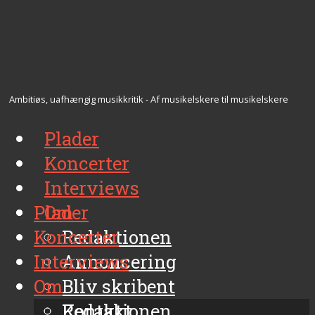
Ambitiøs, uafhængig musikkritik - Af musikelskere til musikelskere
Plader
Koncerter
Interviews
Plader
Om
Koncerter
Redaktionen
Interviews
Annoncering
Om
Bliv skribent
Kontakt
Redaktionen