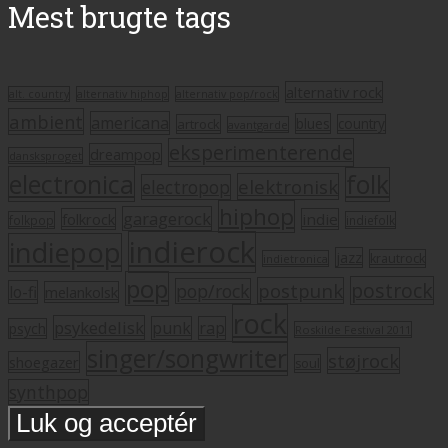
Mest brugte tags
alternativ rock
alt. country
alternativ hiphop
alternativ pop/rock
ambient
americana
blues
artrock
country
avantgarde
eksperimenterende
dreampop
dansksproget
electronica
folk
elektronisk
electropop
hiphop
garagerock
folkrock
indie
folkpop
indiefolk
indierock
indiepop
jazz
krautrock
indietronica
pop
postrock
postpunk
pop/rock
lo-fi
melankolsk
rock
psykedelisk
punk
rap
psych
Roskilde Festival 2011
singer/songwriter
støjrock
shoegazer
soul
synthpop