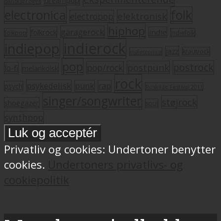
dreampop
dansksproget
electronica
folk
elektronisk
electropop
hiphop
garagerock
folkrock
indie
folkpop
indiefolk
indierock
indiepop
jazz
krautrock
indietronica
pop
postrock
postpunk
pop/rock
lo-fi
melankolsk
rock
psykedelisk
punk
rap
psych
Roskilde Festival 2011
singer/songwriter
støjrock
shoegazer
soul
synthpop
Privatliv og cookies: Undertoner benytter
cookies.
Undertoners privatlivs- og
cookiepolitik