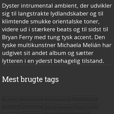
Dyster intrumental ambient, der udvikler
sig til langstrakte lydlandskaber og til
klimtende smukke orientalske toner,
videre ud i stærkere beats og til sidst til
Bryan Ferry med tung tysk accent. Den
tyske multikunstner Michaela Melián har
udgivet sit andet album og sætter
lytteren i en yderst behagelig tilstand.
Mest brugte tags
alternativ rock
alt. country
alternativ hiphop
alternativ pop/rock
ambient
americana
blues
artrock
country
avantgarde
eksperimenterende