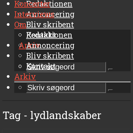
Koncerter
Redaktionen
Interviews
Annoncering
Om
Bliv skribent
Kontakt
Redaktionen
Arkiv
Annoncering
Bliv skribent
Kontakt
Arkiv
Tag - lydlandskaber