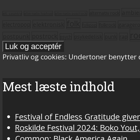
ambie
alternativ rock
alt. country
alternativ hiphop
alternativ pop/rock
folk
elektronisk
electropop
garager
folkrock
folkpop
ro
postrock
postpunk
psykedelisk
punk
rap
psych
Privatliv og cookies: Undertoner benytter
Mest læste indhold
Festival of Endless Gratitude gi
Roskilde Festival 2024: Boko Yout
Common: Black America Again