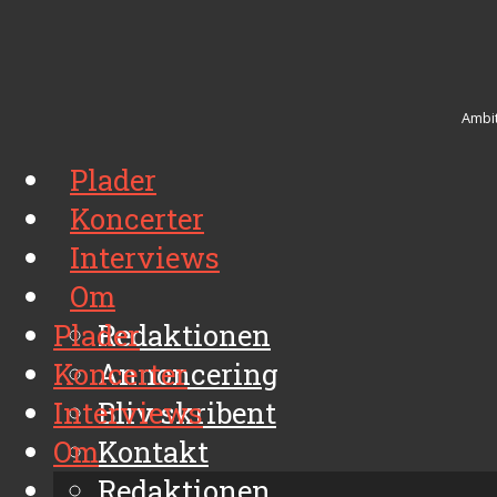
Ambit
Plader
Koncerter
Interviews
Om
Plader
Redaktionen
Koncerter
Annoncering
Interviews
Bliv skribent
Om
Kontakt
Arkiv
Redaktionen