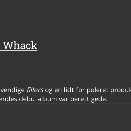
e Whack
ødvendige
fillers
og en lidt for poleret produk
 hendes debutalbum var berettigede.