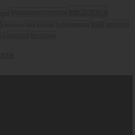
electronica
eksperimenterende
mpop
k
pop
pop/rock
lo-fi
melankolsk
jazz
krautrock
indietronica
støjrock
synthpop
oul
litik