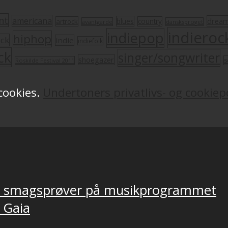
nt
americana
drea
blues
artrock
country
avantgarde
dansksproget
indieroc
indiepop
hiphop
ock
indie
indiefolk
ck
singer/songwriter
shoegazer
s
Roskilde Festival 2011
 cookies.
Undertoners privatlivs- og cookiepo
ver smagsprøver på musikprogrammet
, Gaia