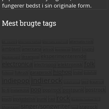
fungerer bedst i sin originale form.
Mest brugte tags
alternativ rock
alt. country
alternativ hiphop
alternativ pop/rock
ambient
americana
blues
artrock
country
avantgarde
eksperimenterende
dreampop
dansksproget
electronica
folk
elektronisk
electropop
hiphop
garagerock
folkrock
indie
folkpop
indiefolk
indierock
indiepop
jazz
krautrock
indietronica
pop
postrock
postpunk
pop/rock
lo-fi
melankolsk
rock
psykedelisk
punk
rap
psych
Roskilde Festival 2011
singer/songwriter
støjrock
shoegazer
soul