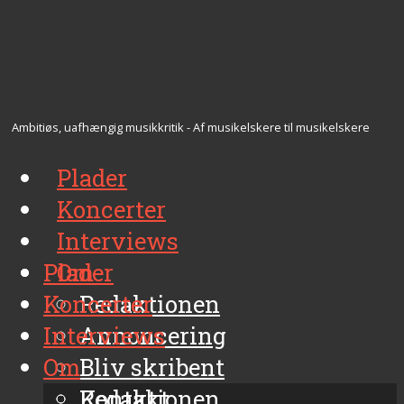
Ambitiøs, uafhængig musikkritik - Af musikelskere til musikelskere
Plader
Koncerter
Interviews
Plader
Om
Koncerter
Redaktionen
Interviews
Annoncering
Om
Bliv skribent
Kontakt
Redaktionen