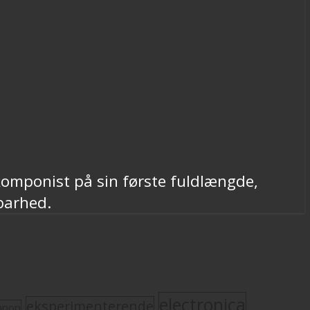
komponist på sin første fuldlængde,
barhed.
electronica
eksperimenterende
mpop