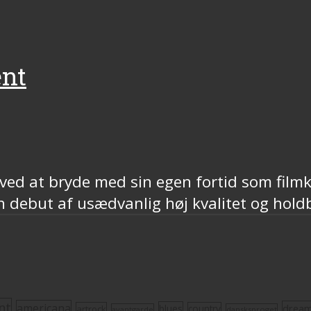
ent
 ved at bryde med sin egen fortid som film
n debut af usædvanlig høj kvalitet og hold
nt
americana
drea
blues
artrock
country
avantgarde
dansksproget