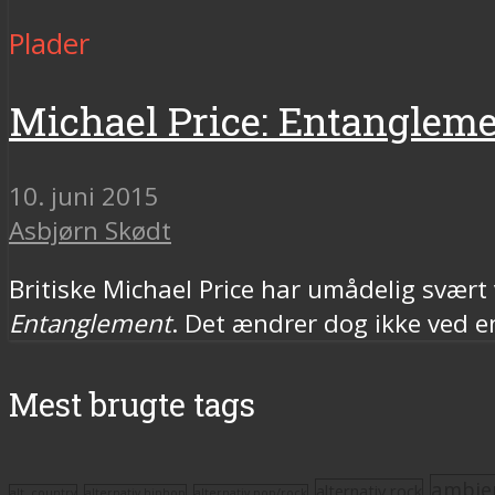
Plader
Michael Price: Entanglem
10. juni 2015
Asbjørn Skødt
Britiske Michael Price har umådelig svært
Entanglement
. Det ændrer dog ikke ved e
Mest brugte tags
ambie
alternativ rock
alt. country
alternativ hiphop
alternativ pop/rock