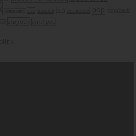
k
pop
pop/rock
lo-fi
melankolsk
jazz
krautrock
indietronica
støjrock
synthpop
oul
litik