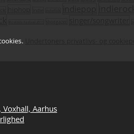
indieroc
indiepop
hiphop
ock
indie
indiefolk
ck
singer/songwriter
shoegazer
s
Roskilde Festival 2011
 cookies.
Undertoners privatlivs- og cookiepo
, Voxhall, Aarhus
ærlighed