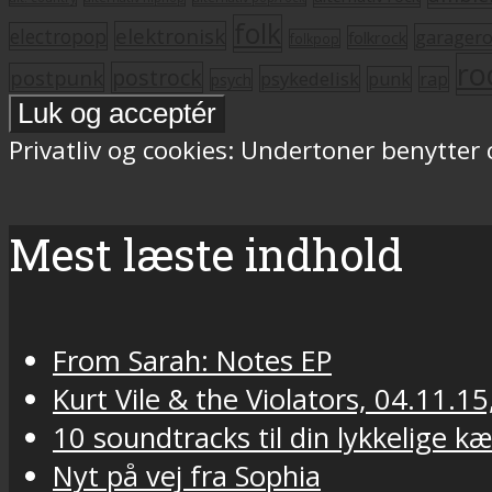
folk
elektronisk
electropop
garager
folkrock
folkpop
ro
postrock
postpunk
psykedelisk
punk
rap
psych
Privatliv og cookies: Undertoner benytter
Mest læste indhold
From Sarah: Notes EP
Kurt Vile & the Violators, 04.11.15
10 soundtracks til din lykkelige k
Nyt på vej fra Sophia