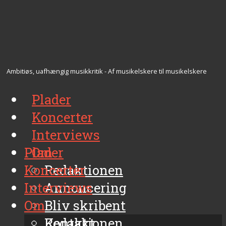
Ambitiøs, uafhængig musikkritik - Af musikelskere til musikelskere
Plader
Koncerter
Interviews
Plader
Om
Koncerter
Redaktionen
Interviews
Annoncering
Om
Bliv skribent
Kontakt
Redaktionen