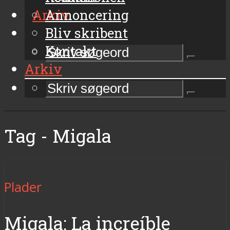
Arkiv
Annoncering
Bliv skribent
Kontakt
Arkiv
Tag - Migala
Plader
Migala: La increíble