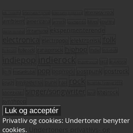
alternativ rock
alt. country
alternativ hiphop
alternativ pop/rock
ambient
americana
blues
artrock
country
avantgarde
eksperimenterende
dreampop
dansksproget
electronica
folk
elektronisk
electropop
hiphop
garagerock
folkrock
indie
folkpop
indiefolk
indierock
indiepop
jazz
krautrock
indietronica
pop
postrock
postpunk
pop/rock
lo-fi
melankolsk
rock
psykedelisk
punk
rap
psych
Roskilde Festival 2011
singer/songwriter
støjrock
shoegazer
soul
synthpop
Privatliv og cookies: Undertoner benytter
cookies.
Undertoners privatlivs- og