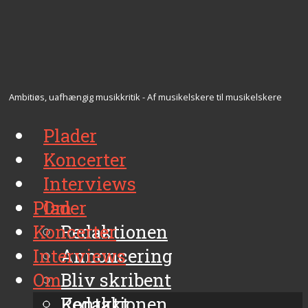
Ambitiøs, uafhængig musikkritik - Af musikelskere til musikelskere
Plader
Koncerter
Interviews
Plader
Om
Koncerter
Redaktionen
Interviews
Annoncering
Om
Bliv skribent
Kontakt
Redaktionen