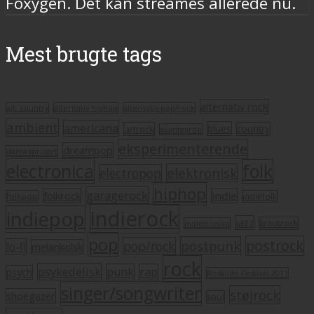
Foxygen. Det kan streames allerede nu.
Mest brugte tags
alternativ rock
alt. country
alternativ hiphop
alternativ pop/rock
ambient
americana
blues
artrock
country
avantgarde
eksperimenterende
dreampop
dansksproget
electronica
folk
elektronisk
electropop
hiphop
garagerock
folkrock
indie
folkpop
indiefolk
indierock
indiepop
jazz
krautrock
indietronica
pop
postrock
postpunk
pop/rock
lo-fi
melankolsk
rock
psykedelisk
punk
rap
psych
Roskilde Festival 2011
singer/songwriter
støjrock
shoegazer
soul