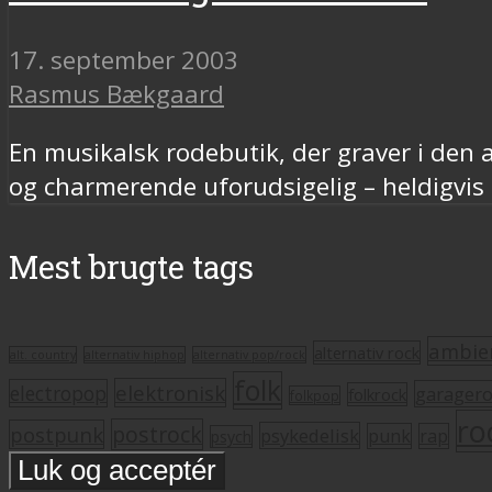
17. september 2003
Rasmus Bækgaard
En musikalsk rodebutik, der graver i den 
og charmerende uforudsigelig – heldigvis
Mest brugte tags
ambie
alternativ rock
alt. country
alternativ hiphop
alternativ pop/rock
folk
elektronisk
electropop
garager
folkrock
folkpop
ro
postrock
postpunk
psykedelisk
punk
rap
psych