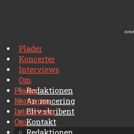
Ambit
Plader
Koncerter
Interviews
Om
Plader
Redaktionen
Koncerter
Annoncering
Interviews
Bliv skribent
Om
Kontakt
Arkiv
Redaktionen