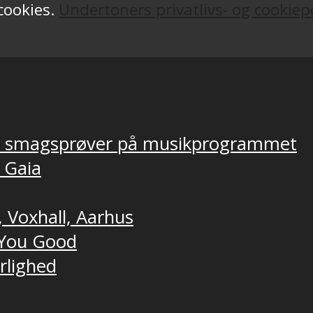
 cookies.
Undertoners privatlivs- og cookiepo
ver smagsprøver på musikprogrammet
, Gaia
, Voxhall, Aarhus
t You Good
ærlighed