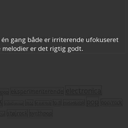
 én gang både er irriterende ufokuseret
elodier er det rigtig godt.
electronica
eksperimenterende
mpop
k
pop
pop/rock
lo-fi
melankolsk
jazz
krautrock
indietronica
støjrock
synthpop
oul