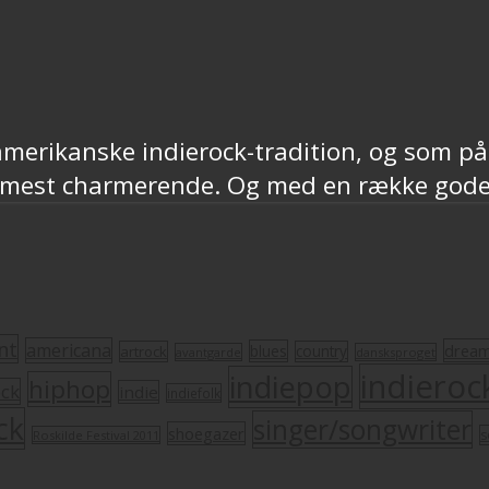
amerikanske indierock-tradition, og som på
 mest charmerende. Og med en række gode m
nt
americana
drea
blues
artrock
country
avantgarde
dansksproget
indieroc
indiepop
hiphop
ock
indie
indiefolk
ck
singer/songwriter
shoegazer
s
Roskilde Festival 2011