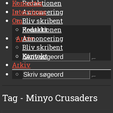
Koncerter
Redaktionen
Interviews
Annoncering
Om
Bliv skribent
Kontakt
Redaktionen
Arkiv
Annoncering
Bliv skribent
Kontakt
Arkiv
Tag - Minyo Crusaders