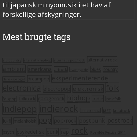
til japansk minyomusik i et hav af
forskellige afskygninger.
Mest brugte tags
alternativ rock
alt. country
alternativ hiphop
alternativ pop/rock
ambient
americana
blues
artrock
country
avantgarde
eksperimenterende
dreampop
dansksproget
electronica
folk
elektronisk
electropop
hiphop
garagerock
folkrock
indie
folkpop
indiefolk
indierock
indiepop
jazz
krautrock
indietronica
pop
postrock
postpunk
pop/rock
lo-fi
melankolsk
rock
psykedelisk
punk
rap
psych
Roskilde Festival 2011