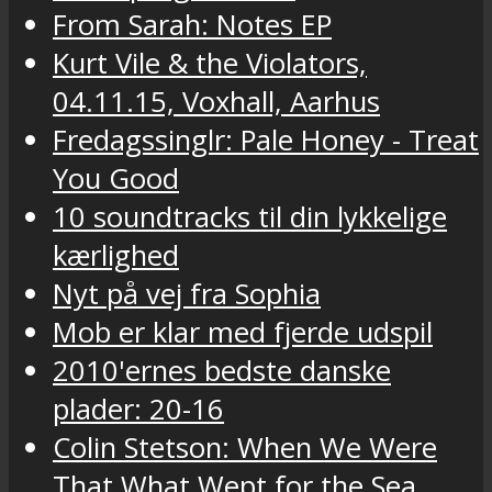
From Sarah: Notes EP
Kurt Vile & the Violators,
04.11.15, Voxhall, Aarhus
Fredagssinglr: Pale Honey - Treat
You Good
10 soundtracks til din lykkelige
kærlighed
Nyt på vej fra Sophia
Mob er klar med fjerde udspil
2010'ernes bedste danske
plader: 20-16
Colin Stetson: When We Were
That What Wept for the Sea