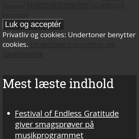
singer/songwriter
støjrock
shoegazer
soul
synthpop
Privatliv og cookies: Undertoner benytter
cookies.
Undertoners privatlivs- og
cookiepolitik
Mest læste indhold
Festival of Endless Gratitude
giver smagsprøver på
musikprogrammet