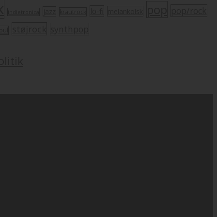
k
pop
pop/rock
lo-fi
melankolsk
jazz
krautrock
indietronica
støjrock
synthpop
oul
litik