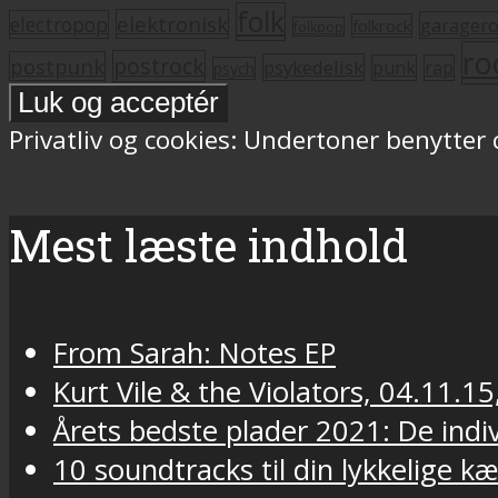
folk
elektronisk
electropop
garager
folkrock
folkpop
ro
postrock
postpunk
psykedelisk
punk
rap
psych
Privatliv og cookies: Undertoner benytter
Mest læste indhold
From Sarah: Notes EP
Kurt Vile & the Violators, 04.11.15
Årets bedste plader 2021: De indivi
10 soundtracks til din lykkelige k