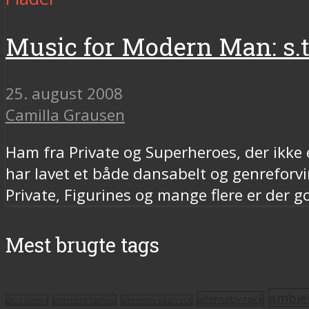
Music for Modern Man: s.t
25. august 2008
Camilla Grausen
Ham fra Private og Superheroes, der ikke
har lavet et både dansabelt og genrefor
Private, Figurines og mange flere er der
Mest brugte tags
ambie
alternativ rock
alt. country
alternativ hiphop
alternativ pop/rock