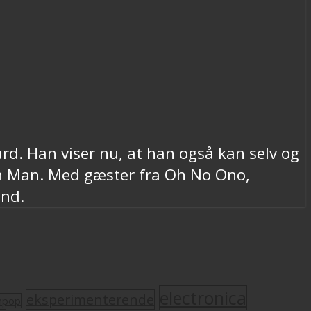
d. Han viser nu, at han også kan selv og
rn Man. Med gæster fra Oh No Ono,
and.
electronica
eksperimenterende
mpop