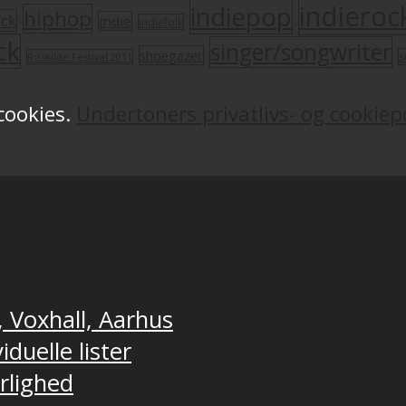
indieroc
indiepop
hiphop
ock
indie
indiefolk
ck
singer/songwriter
shoegazer
s
Roskilde Festival 2011
 cookies.
Undertoners privatlivs- og cookiepo
, Voxhall, Aarhus
duelle lister
ærlighed