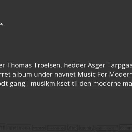
.
 er Thomas Troelsen, hedder Asger Tarpgaar
virret album under navnet Music For Mode
 godt gang i musikmikset til den moderne m
nt
americana
drea
blues
artrock
country
avantgarde
dansksproget