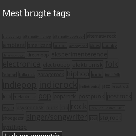
Mest brugte tags
alternativ rock
alt. country
alternativ hiphop
alternativ pop/rock
ambient
americana
blues
artrock
country
avantgarde
eksperimenterende
dreampop
dansksproget
electronica
folk
elektronisk
electropop
hiphop
garagerock
folkrock
indie
folkpop
indiefolk
indierock
indiepop
jazz
krautrock
indietronica
pop
postrock
postpunk
pop/rock
lo-fi
melankolsk
rock
psykedelisk
punk
rap
psych
Roskilde Festival 2011
singer/songwriter
støjrock
shoegazer
soul
synthpop