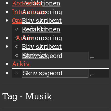
Koncerter
Redaktionen
Interviews
Annoncering
Om
Bliv skribent
Kontakt
Redaktionen
Arkiv
Annoncering
Bliv skribent
Kontakt
Arkiv
Tag - Musik