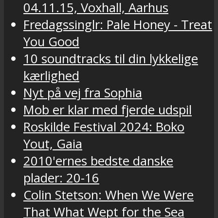
04.11.15, Voxhall, Aarhus
Fredagssinglr: Pale Honey - Treat
You Good
10 soundtracks til din lykkelige
kærlighed
Nyt på vej fra Sophia
Mob er klar med fjerde udspil
Roskilde Festival 2024: Boko
Yout, Gaia
2010'ernes bedste danske
plader: 20-16
Colin Stetson: When We Were
That What Wept for the Sea