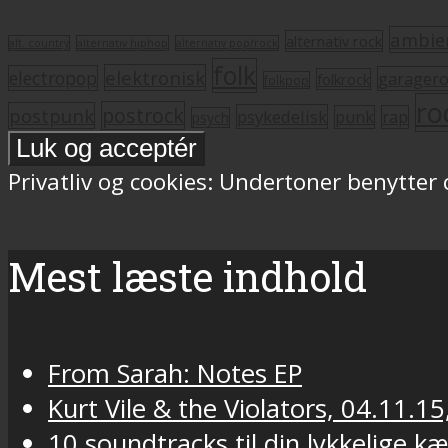
ambie
alternativ rock
alt. country
alternativ hiphop
alternativ pop/rock
folk
elektronisk
electropop
garager
folkrock
folkpop
ro
postrock
postpunk
psykedelisk
punk
rap
psych
Privatliv og cookies: Undertoner benytter
Mest læste indhold
From Sarah: Notes EP
Kurt Vile & the Violators, 04.11.15
10 soundtracks til din lykkelige k