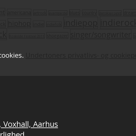
nt
americana
drea
blues
artrock
country
avantgarde
dansksproget
indieroc
indiepop
hiphop
ock
indie
indiefolk
ck
singer/songwriter
shoegazer
s
Roskilde Festival 2011
 cookies.
Undertoners privatlivs- og cookiepo
, Voxhall, Aarhus
ærlighed