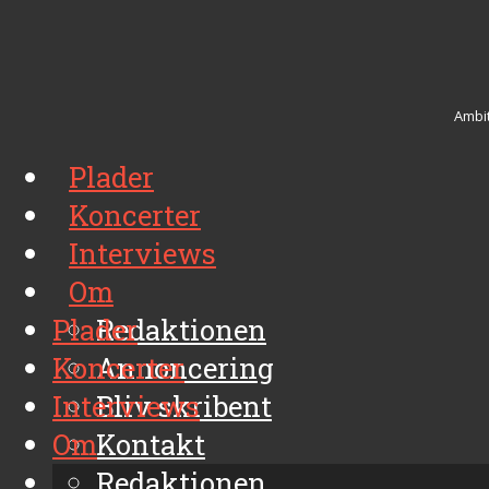
Ambit
Plader
Koncerter
Interviews
Om
Plader
Redaktionen
Koncerter
Annoncering
Interviews
Bliv skribent
Om
Kontakt
Arkiv
Redaktionen