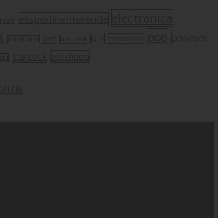
electronica
eksperimenterende
mpop
k
pop
pop/rock
lo-fi
melankolsk
jazz
krautrock
indietronica
støjrock
synthpop
oul
litik