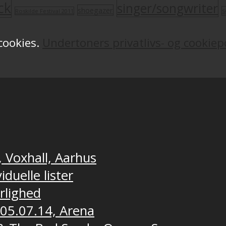
ck
singer/songwriter
shoegazer
s
Roskilde Festival 2011
 cookies.
Undertoners privatlivs- og cookiepo
, Voxhall, Aarhus
duelle lister
ærlighed
 05.07.14, Arena