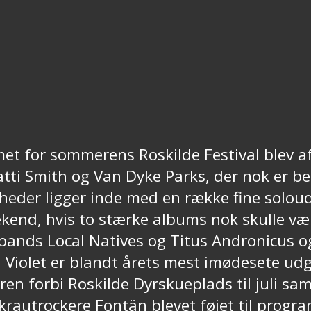
t for sommerens Roskilde Festival blev a
tti Smith og Van Dyke Parks, der nok er 
der ligger inde med en række fine soloudg
nd, hvis to stærke albums nok skulle vær
ands Local Natives og Titus Andronicus og
iolet er blandt årets mest imødesete udgi
en forbi Roskilde Dyrskueplads til juli
rautrockere Fontän blevet føjet til progra