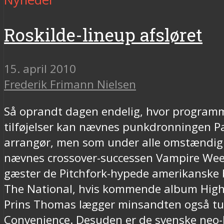
Roskilde-lineup afsløret
15. april 2010
Frederik Frimann Nielsen
Så oprandt dagen endelig, hvor programme
tilføjelser kan nævnes punkdronningen Pa
arrangør, men som under alle omstændighe
nævnes crossover-successen Vampire Weeke
gæster de Pitchfork-hypede amerikanske b
The National, hvis kommende album High V
Prins Thomas lægger minsandten også tur
Convenience. Desuden er de svenske neo-k