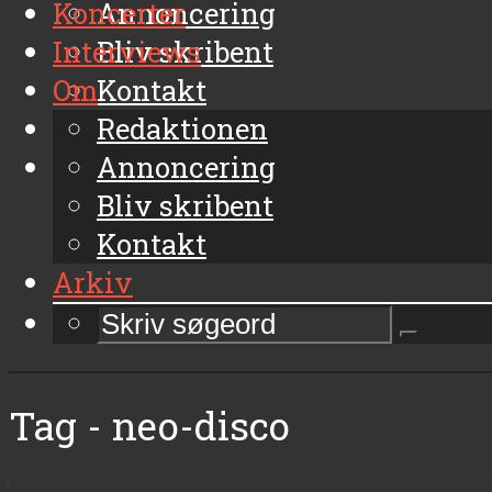
Koncerter
Annoncering
Interviews
Bliv skribent
Om
Kontakt
Arkiv
Redaktionen
Annoncering
Bliv skribent
Kontakt
Arkiv
Tag - neo-disco