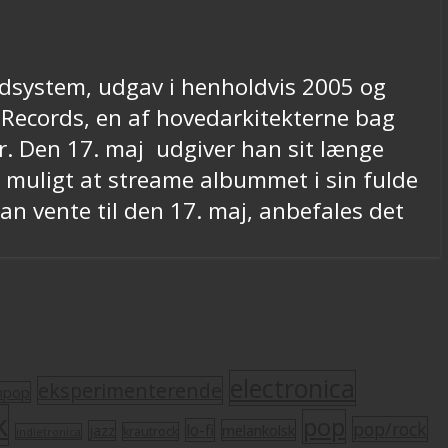
dsystem, udgav i henholdvis 2005 og
 Records, en af hovedarkitekterne bag
r. Den 17. maj udgiver han sit længe
t muligt at streame albummet i sin fulde
n vente til den 17. maj, anbefales det
electronica
eksperimenterende
mpop
k
pop
pop/rock
lo-fi
melankolsk
jazz
krautrock
indietronica