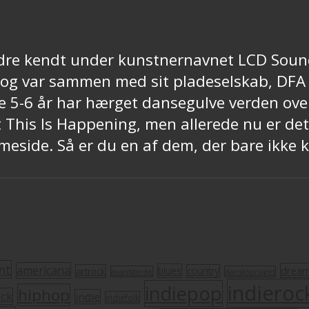
edre kendt under kunstnernavnet LCD Soun
s og var sammen med sit pladeselskab, DFA
e 5-6 år har hærget dansegulve verden ove
 This Is Happening, men allerede nu er de
ide. Så er du en af dem, der bare ikke ka
nt
americana
drea
blues
artrock
country
avantgarde
dansksproget
indieroc
indiepop
hiphop
ock
indie
indiefolk