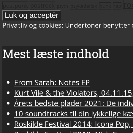
ro
postrock
postpunk
psykedelisk
punk
rap
psych
Privatliv og cookies: Undertoner benytter
Mest læste indhold
From Sarah: Notes EP
Kurt Vile & the Violators, 04.11.15
Årets bedste plader 2021: De indivi
10 soundtracks til din lykkelige k
Roskilde Festival 2014: Icona Pop,