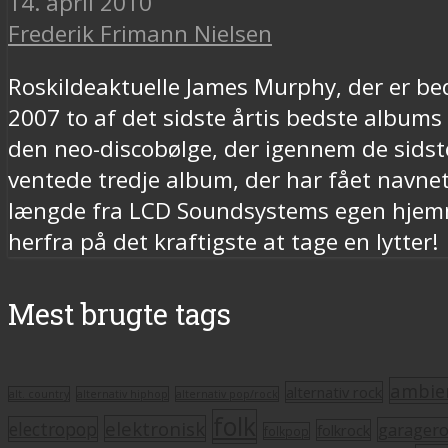
14. april 2010
Frederik Frimann Nielsen
Roskildeaktuelle James Murphy, der er b
2007 to af det sidste årtis bedste album
den neo-discobølge, der igennem de sidst
ventede tredje album, der har fået navnet
længde fra LCD Soundsystems egen hjemmes
herfra på det kraftigste at tage en lytter!
Mest brugte tags
ambie
alternativ rock
alt. country
alternativ hiphop
alternativ pop/rock
folk
elektronisk
electropop
garager
folkrock
folkpop