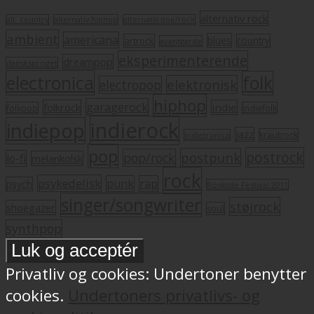
alternativ rock
alt. country
alternativ hiphop
alternativ pop/rock
ambient
americana
blues
artrock
country
avantgarde
eksperimenterende
dreampop
dansksproget
electronica
folk
elektronisk
electropop
hiphop
garagerock
folkrock
indie
folkpop
indiefolk
indierock
indiepop
jazz
krautrock
indietronica
pop
postrock
postpunk
pop/rock
lo-fi
melankolsk
rock
psykedelisk
punk
rap
psych
Roskilde Festival 2011
singer/songwriter
støjrock
shoegazer
soul
synthpop
Privatliv og cookies: Undertoner benytter
cookies.
Undertoners privatlivs- og