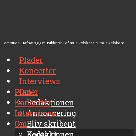
Ambitiøs, uafhængig musikkritik - Af musikelskere til musikelskere
Plader
Koncerter
Interviews
Plader
Om
Koncerter
Redaktionen
Interviews
Annoncering
Om
Bliv skribent
Kontakt
Redaktionen