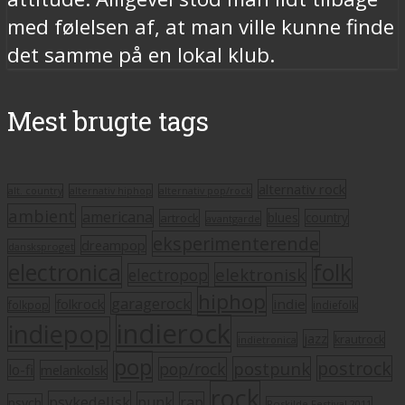
med følelsen af, at man ville kunne finde
det samme på en lokal klub.
Mest brugte tags
alternativ rock
alt. country
alternativ hiphop
alternativ pop/rock
ambient
americana
blues
artrock
country
avantgarde
eksperimenterende
dreampop
dansksproget
electronica
folk
elektronisk
electropop
hiphop
garagerock
folkrock
indie
folkpop
indiefolk
indierock
indiepop
jazz
krautrock
indietronica
pop
postrock
postpunk
pop/rock
lo-fi
melankolsk
rock
psykedelisk
punk
rap
psych
Roskilde Festival 2011