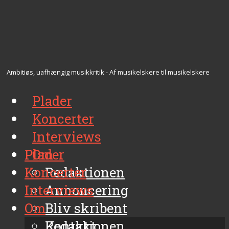
Ambitiøs, uafhængig musikkritik - Af musikelskere til musikelskere
Plader
Koncerter
Interviews
Plader
Om
Koncerter
Redaktionen
Interviews
Annoncering
Om
Bliv skribent
Kontakt
Redaktionen