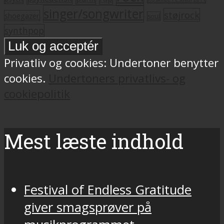
singer/songwriter
støjrock
shoegazer
soul
synthpop
Privatliv og cookies: Undertoner benytter
cookies.
Undertoners privatlivs- og
cookiepolitik
Mest læste indhold
Festival of Endless Gratitude
giver smagsprøver på