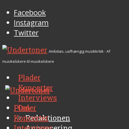
Facebook
Instagram
Twitter
Ambitiøs, uafhængig musikkritik - Af
musikelskere til musikelskere
Plader
Koncerter
Interviews
Plader
Om
Koncerter
Redaktionen
Interviews
Annoncering