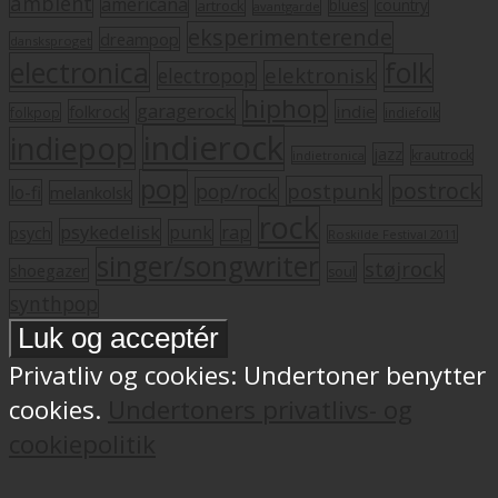
ambient
americana
blues
artrock
country
avantgarde
eksperimenterende
dreampop
dansksproget
electronica
folk
elektronisk
electropop
hiphop
garagerock
folkrock
indie
folkpop
indiefolk
indierock
indiepop
jazz
krautrock
indietronica
pop
postrock
postpunk
pop/rock
lo-fi
melankolsk
rock
psykedelisk
punk
rap
psych
Roskilde Festival 2011
singer/songwriter
støjrock
shoegazer
soul
synthpop
Privatliv og cookies: Undertoner benytter
cookies.
Undertoners privatlivs- og
cookiepolitik