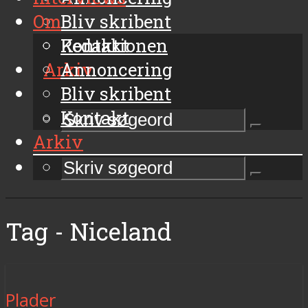
Om
Bliv skribent
Kontakt
Redaktionen
Arkiv
Annoncering
Bliv skribent
Kontakt
Arkiv
Tag - Niceland
Plader