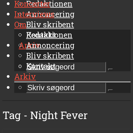
Koncerter
Redaktionen
Interviews
Annoncering
Om
Bliv skribent
Kontakt
Redaktionen
Arkiv
Annoncering
Bliv skribent
Kontakt
Arkiv
Tag - Night Fever