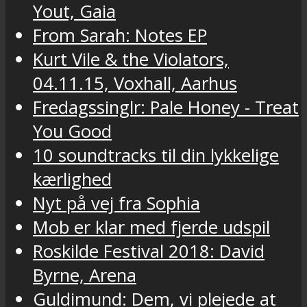
Yout, Gaia
From Sarah: Notes EP
Kurt Vile & the Violators,
04.11.15, Voxhall, Aarhus
Fredagssinglr: Pale Honey - Treat
You Good
10 soundtracks til din lykkelige
kærlighed
Nyt på vej fra Sophia
Mob er klar med fjerde udspil
Roskilde Festival 2018: David
Byrne, Arena
Guldimund: Dem, vi plejede at