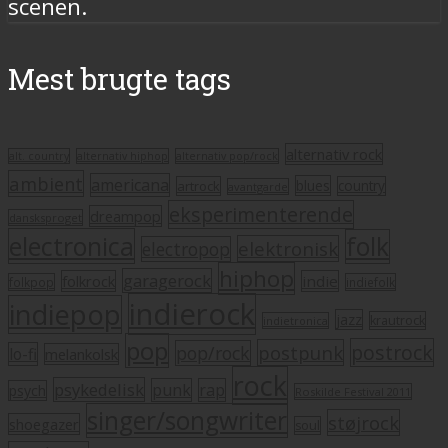
scenen.
Mest brugte tags
alternativ rock
alt. country
alternativ hiphop
alternativ pop/rock
ambient
americana
blues
artrock
country
avantgarde
eksperimenterende
dreampop
dansksproget
electronica
folk
elektronisk
electropop
hiphop
garagerock
folkrock
indie
folkpop
indiefolk
indierock
indiepop
jazz
krautrock
indietronica
pop
postrock
postpunk
pop/rock
lo-fi
melankolsk
rock
psykedelisk
punk
rap
psych
Roskilde Festival 2011
singer/songwriter
støjrock
shoegazer
soul