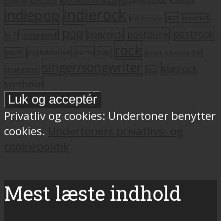
indierock
indiepop
jazz
krautrock
indietronica
pop
postrock
postpunk
pop/rock
lo-fi
melankolsk
rock
psykedelisk
punk
rap
psych
Roskilde Festival 2011
singer/songwriter
støjrock
shoegazer
soul
synthpop
Privatliv og cookies: Undertoner benytter
cookies.
Undertoners privatlivs- og
cookiepolitik
Mest læste indhold