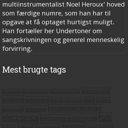
multiinstrumentalist Noel Heroux' hoved
som færdige numre, som han har til
opgave at få optaget hurtigst muligt.
Han fortæller her Undertoner om
sangskrivningen og generel menneskelig
forvirring.
Mest brugte tags
alternativ rock
alt. country
alternativ hiphop
alternativ pop/rock
ambient
americana
blues
artrock
country
avantgarde
eksperimenterende
dreampop
dansksproget
electronica
folk
elektronisk
electropop
hiphop
garagerock
folkrock
indie
folkpop
indiefolk