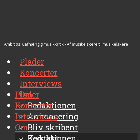
Ambitiøs, uafhængig musikkritik - Af musikelskere til musikelskere
Plader
Koncerter
Interviews
Plader
Om
Koncerter
Redaktionen
Interviews
Annoncering
Om
Bliv skribent
Kontakt
Redaktionen