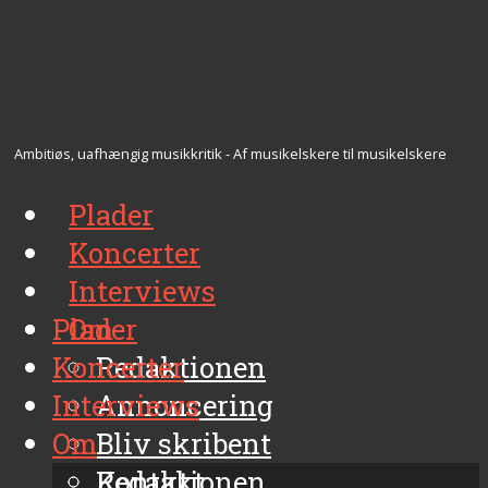
Ambitiøs, uafhængig musikkritik - Af musikelskere til musikelskere
Plader
Koncerter
Interviews
Plader
Om
Koncerter
Redaktionen
Interviews
Annoncering
Om
Bliv skribent
Kontakt
Redaktionen