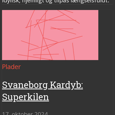
idylisk, hjemligt og tilpas længselsfuldt.
Plader
Svaneborg Kardyb:
Superkilen
17. oktober 2024