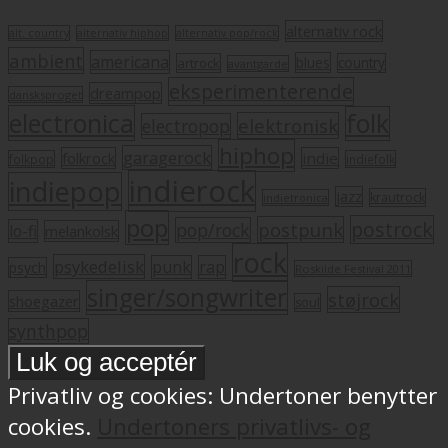
alternativ rock
alt. country
alternativ hiphop
alternativ pop/rock
ambient
americana
blues
artrock
country
avantgarde
eksperimenterende
dreampop
dansksproget
electronica
folk
elektronisk
electropop
hiphop
garagerock
folkrock
indie
folkpop
indiefolk
indierock
indiepop
jazz
krautrock
indietronica
pop
postrock
postpunk
pop/rock
lo-fi
melankolsk
rock
psykedelisk
punk
rap
psych
Roskilde Festival 2011
singer/songwriter
støjrock
shoegazer
soul
synthpop
Privatliv og cookies: Undertoner benytter
cookies.
Undertoners privatlivs- og