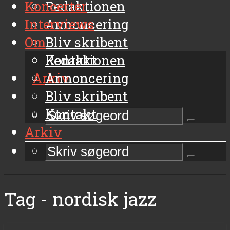
Koncerter
Redaktionen
Interviews
Annoncering
Om
Bliv skribent
Kontakt
Redaktionen
Arkiv
Annoncering
Bliv skribent
Kontakt
Arkiv
Tag - nordisk jazz