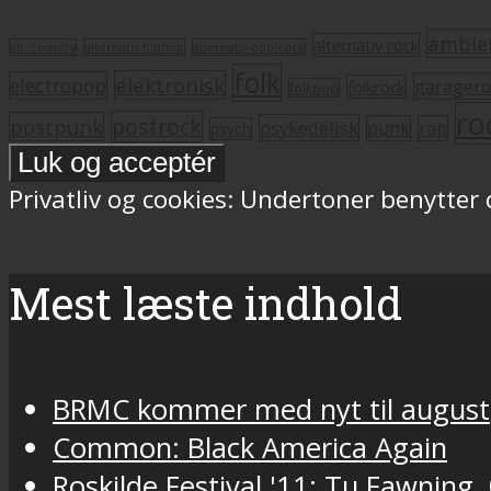
ambie
alternativ rock
alt. country
alternativ hiphop
alternativ pop/rock
folk
elektronisk
electropop
garager
folkrock
folkpop
ro
postrock
postpunk
psykedelisk
punk
rap
psych
Privatliv og cookies: Undertoner benytter
Mest læste indhold
BRMC kommer med nyt til august
Common: Black America Again
Roskilde Festival '11: Tu Fawning,