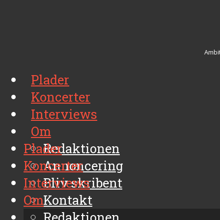
Ambit
Plader
Koncerter
Interviews
Om
Plader
Redaktionen
Koncerter
Annoncering
Interviews
Bliv skribent
Om
Kontakt
Arkiv
Redaktionen