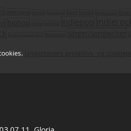
nt
americana
drea
blues
artrock
country
avantgarde
dansksproget
indieroc
indiepop
hiphop
ock
indie
indiefolk
ck
singer/songwriter
shoegazer
s
Roskilde Festival 2011
 cookies.
Undertoners privatlivs- og cookiepo
 03.07.11, Gloria