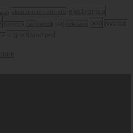
electronica
eksperimenterende
mpop
k
pop
pop/rock
lo-fi
melankolsk
jazz
krautrock
indietronica
støjrock
synthpop
oul
litik