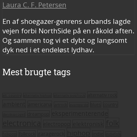
Laura C. F. Petersen
En af shoegazer-genrens urbands lagde
vejen forbi NorthSide på en råkold aften.
Og sammen tog vi et dybt og langsomt
dyk ned i et endeløst lydhav.
Mest brugte tags
alternativ rock
alt. country
alternativ hiphop
alternativ pop/rock
ambient
americana
blues
artrock
country
avantgarde
eksperimenterende
dreampop
dansksproget
electronica
folk
elektronisk
electropop
hiphop
garagerock
folkrock
indie
folkpop
indiefolk