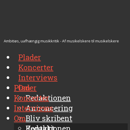
Ambitiøs, uafhængig musikkritik - Af musikelskere til musikelskere
Plader
Koncerter
Interviews
Plader
Om
Koncerter
Redaktionen
Interviews
Annoncering
Om
Bliv skribent
Kontakt
Redaktionen