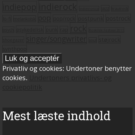
indierock
indiepop
jazz
krautrock
indietronica
pop
postrock
postpunk
pop/rock
lo-fi
melankolsk
rock
psykedelisk
punk
rap
psych
Roskilde Festival 2011
singer/songwriter
støjrock
shoegazer
soul
synthpop
Privatliv og cookies: Undertoner benytter
cookies.
Undertoners privatlivs- og
cookiepolitik
Mest læste indhold