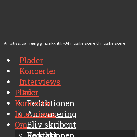
Ambitiøs, uafhængig musikkritik - Af musikelskere til musikelskere
Plader
Koncerter
Interviews
Plader
Om
Koncerter
Redaktionen
Interviews
Annoncering
Om
Bliv skribent
Kontakt
Redaktionen