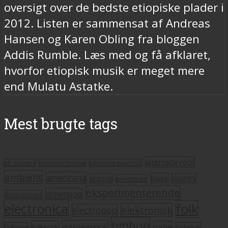
oversigt over de bedste etiopiske plader i
2012. Listen er sammensat af Andreas
Hansen og Karen Obling fra bloggen
Addis Rumble. Læs med og få afklaret,
hvorfor etiopisk musik er meget mere
end Mulatu Astatke.
Mest brugte tags
alternativ rock
alt. country
alternativ hiphop
alternativ pop/rock
ambient
americana
blues
artrock
country
avantgarde
eksperimenterende
dreampop
dansksproget
electronica
folk
elektronisk
electropop
hiphop
garagerock
folkrock
indie
folkpop
indiefolk