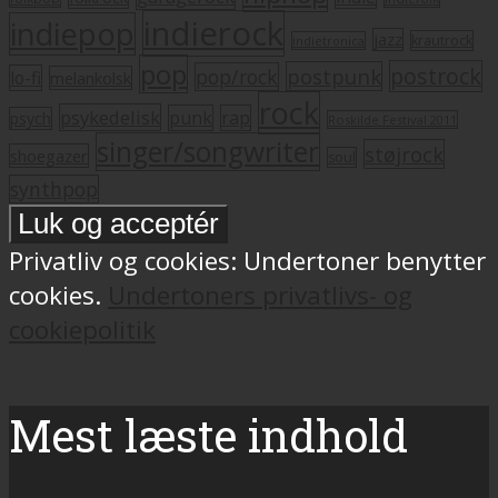
indierock
indiepop
jazz
krautrock
indietronica
pop
postrock
postpunk
pop/rock
lo-fi
melankolsk
rock
psykedelisk
punk
rap
psych
Roskilde Festival 2011
singer/songwriter
støjrock
shoegazer
soul
synthpop
Privatliv og cookies: Undertoner benytter
cookies.
Undertoners privatlivs- og
cookiepolitik
Mest læste indhold