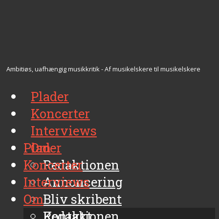
Ambitiøs, uafhængig musikkritik - Af musikelskere til musikelskere
Plader
Koncerter
Interviews
Plader
Om
Koncerter
Redaktionen
Interviews
Annoncering
Om
Bliv skribent
Kontakt
Redaktionen