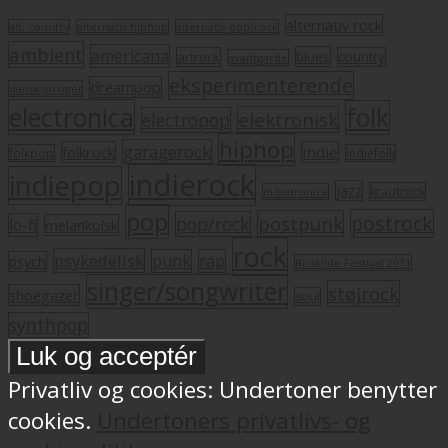
alternativ rock
alt. country
alternativ hiphop
alternativ pop/rock
ambient
americana
blues
artrock
country
avantgarde
eksperimenterende
dreampop
dansksproget
electronica
folk
elektronisk
electropop
hiphop
garagerock
folkrock
indie
folkpop
indiefolk
indierock
indiepop
jazz
krautrock
indietronica
pop
postrock
postpunk
pop/rock
lo-fi
melankolsk
rock
psykedelisk
punk
rap
psych
Roskilde Festival 2011
singer/songwriter
støjrock
shoegazer
soul
synthpop
Privatliv og cookies: Undertoner benytter
cookies.
Undertoners privatlivs- og