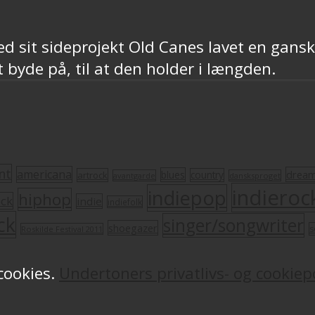
d sit sideprojekt Old Canes lavet en ganske
t byde på, til at den holder i længden.
nt
americana
drea
blues
artrock
country
avantgarde
dansksproget
indieroc
indiepop
hiphop
ock
indie
indiefolk
ck
singer/songwriter
shoegazer
s
Roskilde Festival 2011
 cookies.
Undertoners privatlivs- og cookiepo