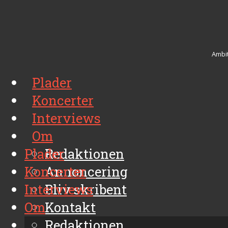
Ambit
Plader
Koncerter
Interviews
Om
Plader
Redaktionen
Koncerter
Annoncering
Interviews
Bliv skribent
Om
Kontakt
Arkiv
Redaktionen