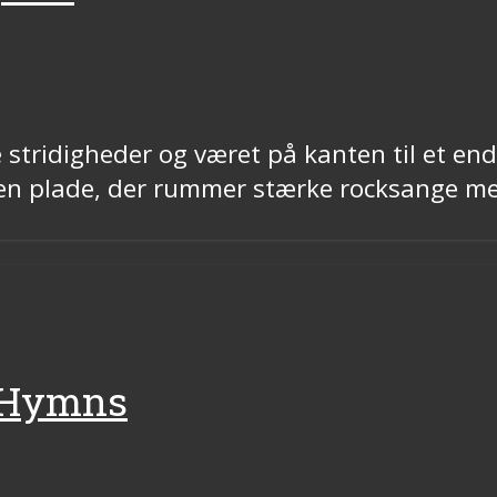
 stridigheder og været på kanten til et en
n plade, der rummer stærke rocksange med
g Hymns