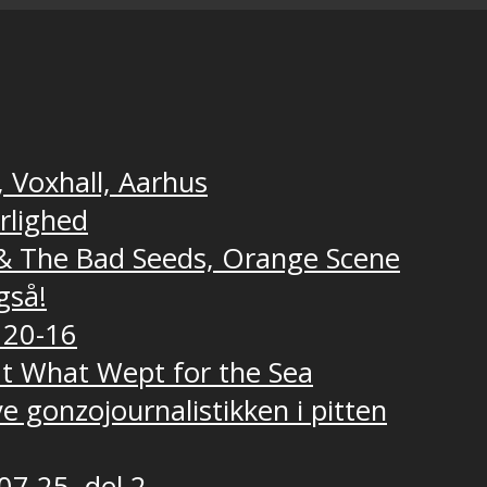
, Voxhall, Aarhus
ærlighed
e & The Bad Seeds, Orange Scene
gså!
 20-16
t What Wept for the Sea
e gonzojournalistikken i pitten
07.25, del 2