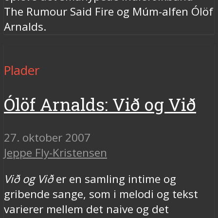
The Rumour Said Fire og Múm-alfen Ólöf
Arnalds.
Plader
Ólöf Arnalds: Við og Við
27. oktober 2007
Jeppe Fly-Kristensen
Við og Við
er en samling intime og
gribende sange, som i melodi og tekst
varierer mellem det naive og det