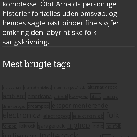
komplekse. Ólöf Arnalds personlige
historier fortælles uden omsvøb, og
hendes sagte røst binder fine sløjfer
omkring den labyrintiske folk-
sangskrivning.
Mest brugte tags
alternativ rock
alt. country
alternativ hiphop
alternativ pop/rock
ambient
americana
blues
artrock
country
avantgarde
eksperimenterende
dreampop
dansksproget
electronica
folk
elektronisk
electropop
hiphop
garagerock
folkrock
indie
folkpop
indiefolk
indierock
indiepop