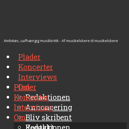
Ambitiøs, uafhængig musikkritik - Af musikelskere til musikelskere
Plader
Koncerter
Interviews
Plader
Om
Koncerter
Redaktionen
Interviews
Annoncering
Om
Bliv skribent
Kontakt
Redaktionen