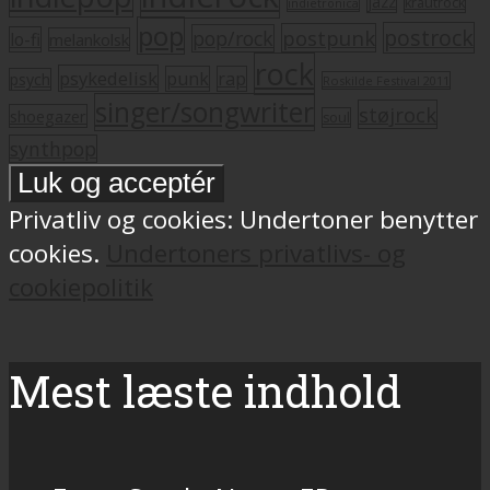
jazz
krautrock
indietronica
pop
postrock
postpunk
pop/rock
lo-fi
melankolsk
rock
psykedelisk
punk
rap
psych
Roskilde Festival 2011
singer/songwriter
støjrock
shoegazer
soul
synthpop
Privatliv og cookies: Undertoner benytter
cookies.
Undertoners privatlivs- og
cookiepolitik
Mest læste indhold